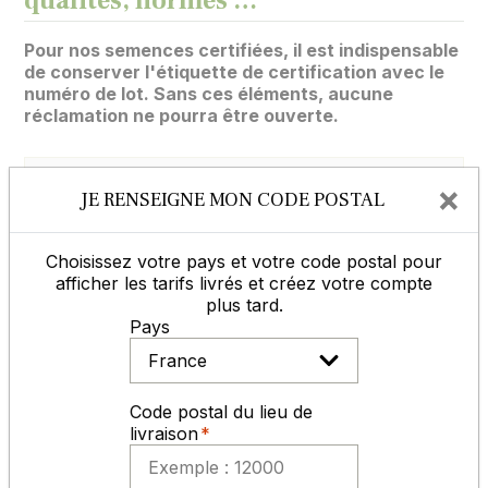
qualités, normes …
Pour nos semences certifiées, il est indispensable
de conserver l'étiquette de certification avec le
numéro de lot. Sans ces éléments, aucune
réclamation ne pourra être ouverte.
×
JE RENSEIGNE MON CODE POSTAL
ACCUEIL, CONSEILS, SAV
Choisissez votre pays et votre code postal pour
afficher les tarifs livrés et créez votre compte
plus tard.
du lundi au vendredi
Pays
de 8h30 à 12h et de 14h à 17h30
05 65 77 99 70
Code postal du lieu de
livraison
Contactez-nous