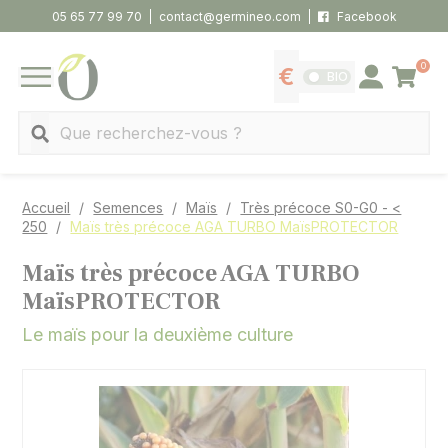
Panneau de gestion des cookies
05 65 77 99 70
contact@germineo.com
Facebook
0
Panier
BIO
Afficher les tarifs
Se connecter
MENU
Recherche
Accueil
Semences
Maïs
Très précoce S0-G0 - <
250
Maïs très précoce AGA TURBO MaïsPROTECTOR
Maïs très précoce AGA TURBO
MaïsPROTECTOR
Le maïs pour la deuxième culture