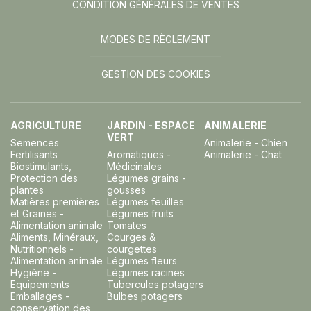
CONDITION GÉNÉRALES DE VENTES
MODES DE RÈGLEMENT
GESTION DES COOKIES
AGRICULTURE
JARDIN - ESPACE
ANIMALERIE
VERT
Semences
Animalerie - Chien
Fertilisants
Aromatiques -
Animalerie - Chat
Biostimulants,
Médicinales
Protection des
Légumes grains -
plantes
gousses
Matières premières
Légumes feuilles
et Graines -
Légumes fruits
Alimentation animale
Tomates
Aliments, Minéraux,
Courges &
Nutritionnels -
courgettes
Alimentation animale
Légumes fleurs
Hygiène -
Légumes racines
Equipements
Tubercules potagers
Emballages -
Bulbes potagers
conservation des