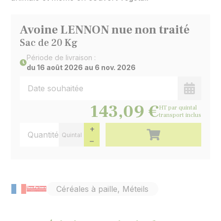
Avoine LENNON nue non traité
Sac de 20 Kg
Période de livraison :
du 16 août 2026 au 6 nov. 2026
Date de livraison souhaitée
Choisir 
143,09 €
HT
par quintal
transport inclus
Quantité
+
Ajouter au panier
Quintal
−
Céréales à paille, Méteils