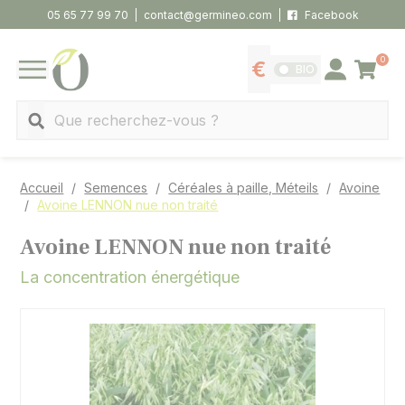
Panneau de gestion des cookies
05 65 77 99 70
contact@germineo.com
Facebook
0
Panier
BIO
Afficher les tarifs
Se connecter
MENU
Recherche
Accueil
Semences
Céréales à paille, Méteils
Avoine
Avoine LENNON nue non traité
Avoine LENNON nue non traité
La concentration énergétique