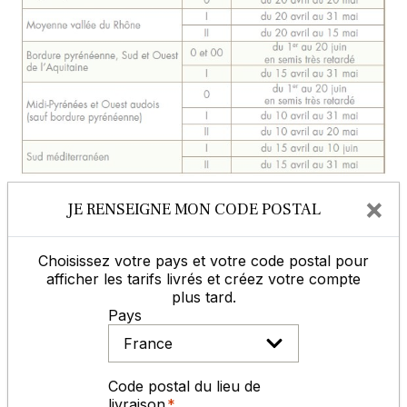
×
Infos cahier des charges, chartes de
JE RENSEIGNE MON CODE POSTAL
qualités, normes …
Choisissez votre pays et votre code postal pour
Pour nos semences certifiées, il est indispensable
afficher les tarifs livrés et créez votre compte
de conserver l'étiquette de certification avec le
plus tard.
numéro de lot. Sans ces éléments, aucune
Pays
réclamation ne pourra être ouverte.
Code postal du lieu de
livraison