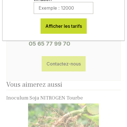
ACCUEIL, CONSEILS, SAV
Afficher les tarifs
du lundi au vendredi
de 8h30 à 12h et de 14h à 17h30
05 65 77 99 70
Contactez-nous
Vous aimerez aussi
Inoculum Soja NITROGEN Tourbe