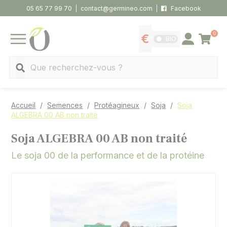
Panneau de gestion des cookies
05 65 77 99 70
contact@germineo.com
Facebook
0
Panier
BIO
Afficher les tarifs
Se connecter
MENU
Recherche
Accueil
Semences
Protéagineux
Soja
Soja
ALGEBRA 00 AB non traité
Soja ALGEBRA 00 AB non traité
Le soja 00 de la performance et de la protéine