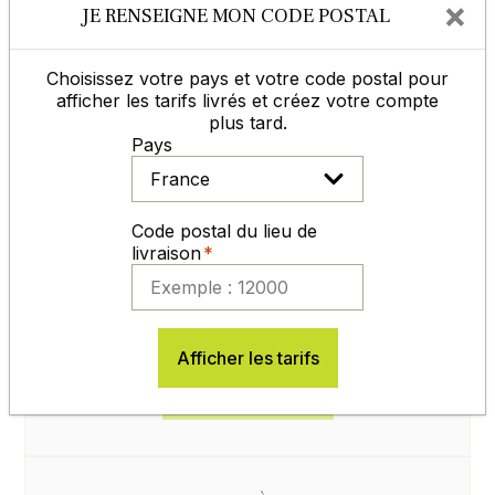
×
de conserver l'étiquette de certification avec le
JE RENSEIGNE MON CODE POSTAL
numéro de lot. Sans ces éléments, aucune
réclamation ne pourra être ouverte.
Choisissez votre pays et votre code postal pour
afficher les tarifs livrés et créez votre compte
plus tard.
ACCUEIL, CONSEILS, SAV
Pays
Code postal du lieu de
livraison
du lundi au vendredi
de 8h30 à 12h et de 14h à 17h30
05 65 77 99 70
Afficher les tarifs
Contactez-nous