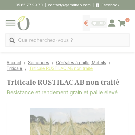
Panneau de gestion des cookies
05 65 77 99 70
contact@germineo.com
Facebook
0
Panier
BIO
Afficher les tarifs
Se connecter
MENU
Recherche
Accueil
Semences
Céréales à paille, Méteils
Triticale
Triticale RUSTILAC AB non traité
Triticale RUSTILAC AB non traité
Résistance et rendement grain et paille élevé