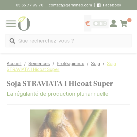
Panneau de gestion des cookies
05 65 77 99 70
contact@germineo.com
Facebook
0
Panier
BIO
Afficher les tarifs
Se connecter
MENU
Recherche
Accueil
Semences
Protéagineux
Soja
Soja
STRAVIATA I Hicoat Super
Soja STRAVIATA I Hicoat Super
La régularité de production pluriannuelle