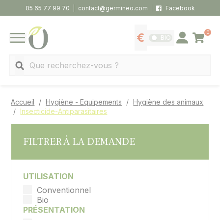
Panneau de gestion des cookies
05 65 77 99 70
contact@germineo.com
Facebook
0
Panier
BIO
Afficher les tarifs
Se connecter
MENU
Recherche
Accueil
Hygiène - Equipements
Hygiène des animaux
Insecticide-Antiparasitaires
FILTRER À LA DEMANDE
UTILISATION
Conventionnel
Bio
PRÉSENTATION