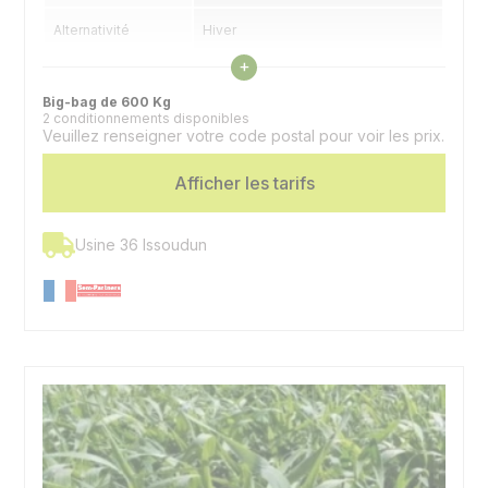
Alternativité
Hiver
Voir les caractéristiques
+
Précocité épiaison
Très précoce
Big-bag de 600 Kg
2 conditionnements disponibles
Utilisation
Fourrager, méthanisation, couvert
Veuillez renseigner votre code postal pour voir les prix.
Afficher les tarifs
Usine 36 Issoudun