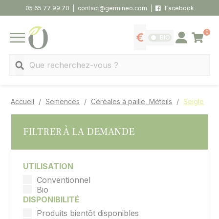
Panneau de gestion des cookies
05 65 77 99 70
contact@germineo.com
Facebook
0
Panier
BIO
Afficher les tarifs
Se connecter
MENU
Recherche
Accueil
Semences
Céréales à paille, Méteils
Seigle
FILTRER À LA DEMANDE
UTILISATION
Conventionnel
Bio
DISPONIBILITÉ
Produits bientôt disponibles