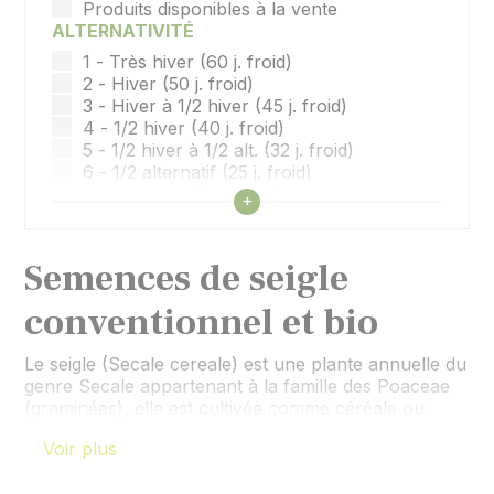
Produits disponibles à la vente
ALTERNATIVITÉ
1 - Très hiver (60 j. froid)
2 - Hiver (50 j. froid)
3 - Hiver à 1/2 hiver (45 j. froid)
4 - 1/2 hiver (40 j. froid)
5 - 1/2 hiver à 1/2 alt. (32 j. froid)
6 - 1/2 alternatif (25 j. froid)
7 - Alternatif (15 j. froid)
Afficher tous les filtres
+
8 - Alt. À printemps (10 j. froid)
9 - Printemps
Semences de seigle
conventionnel et bio
Le seigle (Secale cereale) est une plante annuelle du
genre Secale appartenant à la famille des Poaceae
(graminées), elle est cultivée comme céréale ou
comme fourrage. C'est une céréale rustique adaptée
Voir plus
aux terres pauvres et froides. Sa culture reste
importante dans l'Est de l'Europe mais est devenue