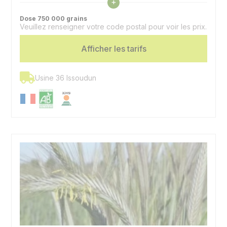
Voir les caractéristiques
+
Précocité épiaison
7,5 - Très précoce
Dose 750 000 grains
Veuillez renseigner votre code postal pour voir les prix.
Afficher les tarifs
Usine 36 Issoudun