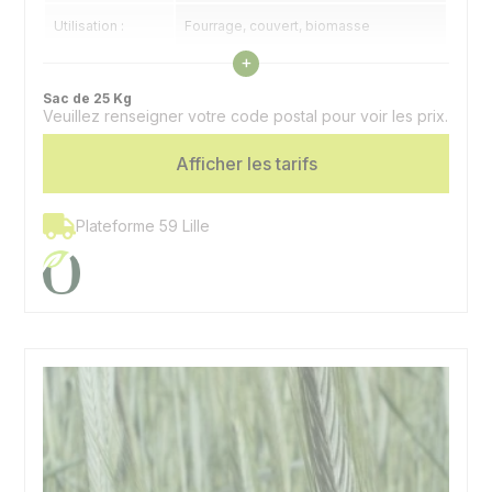
Utilisation :
Fourrage, couvert, biomasse
Voir les caractéristiques
+
Couverture :
Très bonne
Sac de 25 Kg
Veuillez renseigner votre code postal pour voir les prix.
Spécificité :
grosse production
Afficher les tarifs
Plateforme 59 Lille