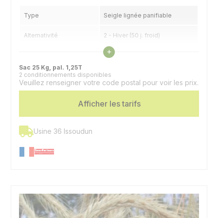
Type
Seigle lignée panifiable
Alternativité
2 - Hiver (50 j. froid)
Voir les caractéristiques
+
Précocité épiaison
6 - 1/2 précoce
Sac 25 Kg, pal. 1,25T
2 conditionnements disponibles
Veuillez renseigner votre code postal pour voir les prix.
Afficher les tarifs
Usine 36 Issoudun