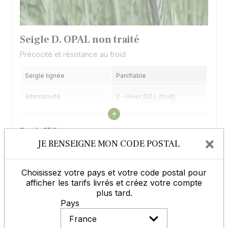
Seigle D. OPAL non traité
Précocité et résistance au froid
Seigle lignée
Panifiable
Alternativité
2 - Hiver (50 j. froid)
Voir les caractéristiques
+
Précocité épiaison
6,5 - 1/2 précoce
Sac de 25 Kg
×
Veuillez renseigner votre code postal pour voir les prix.
JE RENSEIGNE MON CODE POSTAL
Afficher les tarifs
Choisissez votre pays et votre code postal pour
afficher les tarifs livrés et créez votre compte
Usine 59 Auchy les Orchies
plus tard.
Pays