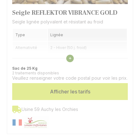
Seigle REFLEKTOR VIBRANCE GOLD
Seigle lignée polyvalent et résistant au froid
Type
Lignée
Alternativité
2 - Hiver (50 j. froid)
Voir les caractéristiques
+
Précocité
6 - 1/2 tardif à 1/2 précoce
épiaison
Sac de 25 Kg
2 traitements disponibles
Veuillez renseigner votre code postal pour voir les prix.
Panifiable, alimentation animale,
Utilisation
méthanisation
Afficher les tarifs
Usine 59 Auchy les Orchies