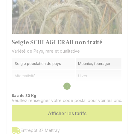
Seigle SCHLAGLER AB non traité
Variété de Pays, rare et qualitative
Seigle population de pays
Meunier, fourrager
Alternativité
Hiver
Voir les caractéristiques
+
Précocité épiaison
Précoce
Sac de 30 Kg
Veuillez renseigner votre code postal pour voir les prix.
Afficher les tarifs
Entrepôt 37 Mettray