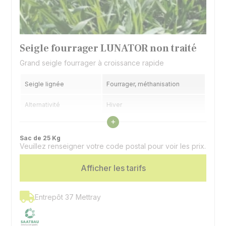
Seigle fourrager LUNATOR non traité
Grand seigle fourrager à croissance rapide
Seigle lignée
Fourrager, méthanisation
Alternativité
Hiver
Voir les caractéristiques
+
Précocité épiaison
Précoce
Sac de 25 Kg
Veuillez renseigner votre code postal pour voir les prix.
Afficher les tarifs
Entrepôt 37 Mettray