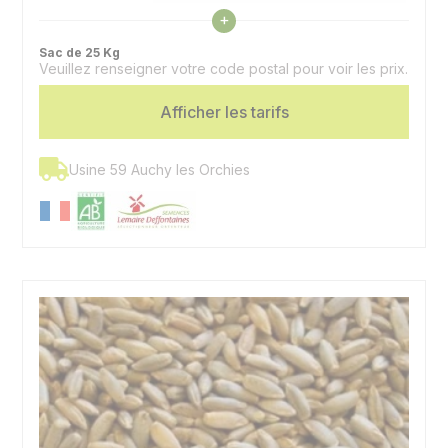
Voir les caractéristiques
+
Précocité
6 - 1/2 tardif à 1/2 précoce
épiaison
Sac de 25 Kg
Veuillez renseigner votre code postal pour voir les prix.
Panifiable, alimentation animale,
Utilisation
méthanisation
Afficher les tarifs
Usine 59 Auchy les Orchies