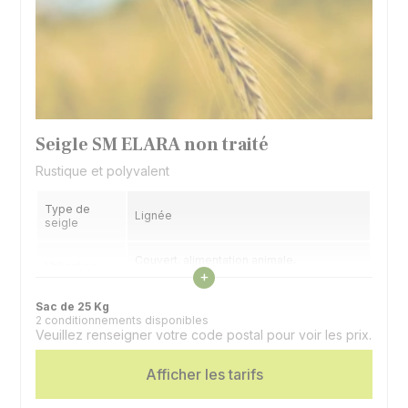
Seigle SM ELARA non traité
Rustique et polyvalent
Type de
Lignée
seigle
Couvert, alimentation animale,
Utilisation
Voir les caractéristiques
méthanisation, meunerie.
+
Sac de 25 Kg
Alternativité
Printemps
2 conditionnements disponibles
Veuillez renseigner votre code postal pour voir les prix.
Précocité
6,5 - 1/2 précoce
épiaison
Afficher les tarifs