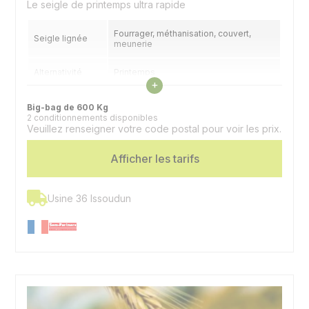
Le seigle de printemps ultra rapide
Fourrager, méthanisation, couvert,
Seigle lignée
meunerie
Alternativité
Printemps
Voir les caractéristiques
+
Précocité
Précoce
Big-bag de 600 Kg
épiaison
2 conditionnements disponibles
Veuillez renseigner votre code postal pour voir les prix.
Afficher les tarifs
Usine 36 Issoudun