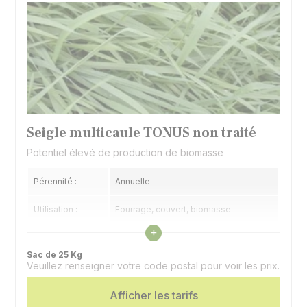
Seigle multicaule TONUS non traité
Potentiel élevé de production de biomasse
Pérennité :
Annuelle
Utilisation :
Fourrage, couvert, biomasse
Voir les caractéristiques
+
Couverture :
Très bonne
Sac de 25 Kg
Veuillez renseigner votre code postal pour voir les prix.
Spécificité :
grosse production
Afficher les tarifs