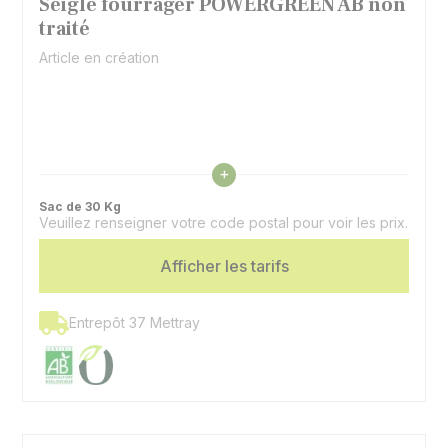
Seigle fourrager POWERGREEN AB non
traité
Article en création
Voir les caractéristiques
+
Sac de 30 Kg
Veuillez renseigner votre code postal pour voir les prix.
Afficher les tarifs
Entrepôt 37 Mettray