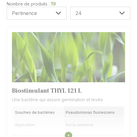
plus limitée de par ailleurs.
19
Nombre de produits :
Biostimulant THYL 121 L
Une bactérie qui assure germination et levée
Souches de bactéries
Pseudomonas fluorescens
Application
Sur la semence
Voir les caractéristiques
+