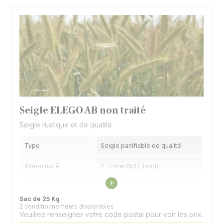
Seigle ELEGO AB non traité
Seigle rustique et de qualité
Type
Seigle panifiable de qualité
Alternativité
2 - Hiver (50 j. froid)
Voir les caractéristiques
+
Précocité épiaison
6,5 - 1/2 précoce
Sac de 25 Kg
2 conditionnements disponibles
Veuillez renseigner votre code postal pour voir les prix.