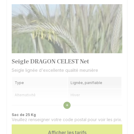
Seigle DRAGON CELEST Net
Seigle lignée d'excellente qualité meunière
Type
Lignée, panifiable
Alternativité
Hiver
Voir les caractéristiques
+
Précocité épiaison
Précoce
Sac de 25 Kg
Veuillez renseigner votre code postal pour voir les prix.
Afficher les tarifs