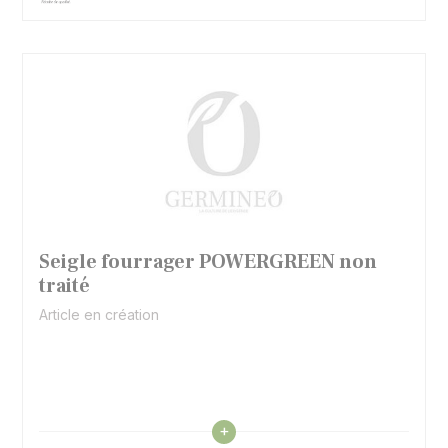
Seigle fourrager POWERGREEN non
traité
Article en création
Voir les caractéristiques
+