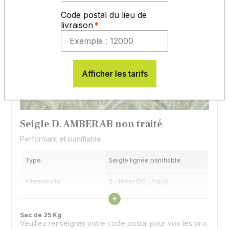
Code postal du lieu de
livraison
Afficher les tarifs
Seigle D. AMBER AB non traité
Performant et panifiable
Type
Seigle lignée panifiable
Alternativité
2 - Hiver (50 j. froid)
Voir les caractéristiques
+
Précocité épiaison
6 - 1/2 précoce
Sac de 25 Kg
Veuillez renseigner votre code postal pour voir les prix.