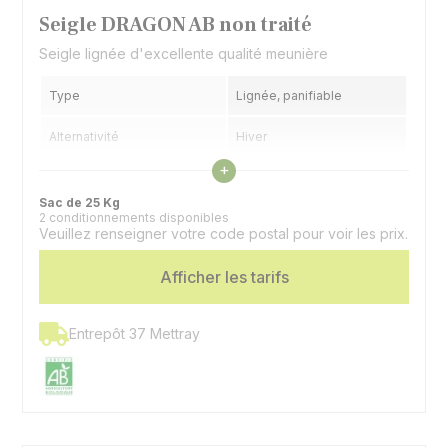
Seigle DRAGON AB non traité
Seigle lignée d'excellente qualité meunière
Type
Lignée, panifiable
Alternativité
Hiver
Voir les caractéristiques
+
Précocité épiaison
Précoce
Sac de 25 Kg
2 conditionnements disponibles
Veuillez renseigner votre code postal pour voir les prix.
Afficher les tarifs
Entrepôt 37 Mettray