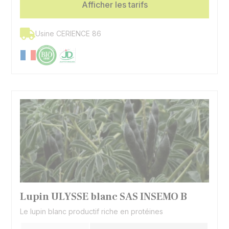
Afficher les tarifs
variétés « douces » (non amères) de ces trois
espèces sont cultivées pour leurs graines et peuvent
bénéficier d’un soutien de la politique agricole
Usine CERIENCE 86
européenne. Ces trois cultures ont beaucoup de
points communs.
Lupin ULYSSE blanc SAS INSEMO B
Le lupin blanc productif riche en protéines