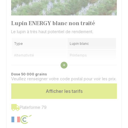
Lupin ENERGY blanc non traité
Le lupin à très haut potentiel de rendement.
Type
Lupin blanc
Alternativité
Printemps
Voir les caractéristiques
+
Précocité floraison
Demi tardive
Dose 50 000 grains
Veuillez renseigner votre code postal pour voir les prix.
Utilisation
Graines, couvert
Spécificité
Afficher les tarifs
Doux
Plateforme 79