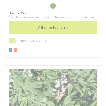
Voir les caractéristiques
+
Précocité floraison
Demi tardif
Sac de 25 Kg
Veuillez renseigner votre code postal pour voir les prix.
Utilisation
Graines, association colza, couvert
Spécificité
Afficher les tarifs
Doux - Très faible en alcaloïde
Usine CERIENCE 86