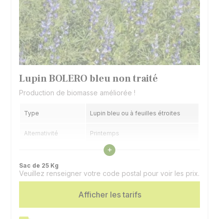
Lupin BOLERO bleu non traité
Production de biomasse améliorée !
Type
Lupin bleu ou à feuilles étroites
Alternativité
Printemps
Voir les caractéristiques
+
Précocité floraison
Précoce
Sac de 25 Kg
Veuillez renseigner votre code postal pour voir les prix.
Utilisation
Graines, association colza, couvert
Spécificité
Afficher les tarifs
Doux