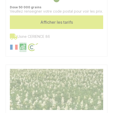
Précocité floraison
Demi précoce
Dose 50 000 grains
Veuillez renseigner votre code postal pour voir les prix.
Utilisation
Graines, couvert
Spécificité
Afficher les tarifs
Doux - Très riche en huile
Usine CERIENCE 86