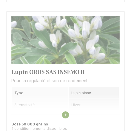
Lupin ORUS SAS INSEMO B
Pour sa régularité et son de rendement.
Type
Lupin blanc
Alternativité
Hiver
Voir les caractéristiques
+
Précocité floraison
Demi précoce
Dose 50 000 grains
2 conditionnements disponibles
Utilisation
Graines, couvert