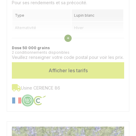
Pour ses rendements et sa précocité.
Type
Lupin blanc
Alternativité
Hiver
Voir les caractéristiques
+
Précocité floraison
Précoce
Dose 50 000 grains
2 conditionnements disponibles
Utilisation
Graines, couvert
Veuillez renseigner votre code postal pour voir les prix.
Spécificité
Doux
Afficher les tarifs
Usine CERIENCE 86