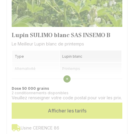
Lupin SULIMO blanc SAS INSEMO B
Le Meilleur Lupin blanc de printemps
Type
Lupin blanc
Alternativité
Printemps
Voir les caractéristiques
+
Précocité floraison
Demi précoce
Dose 50 000 grains
2 conditionnements disponibles
Utilisation
Graines, couvert
Veuillez renseigner votre code postal pour voir les prix.
Spécificité
Doux - Très riche en huile
Afficher les tarifs
Usine CERIENCE 86