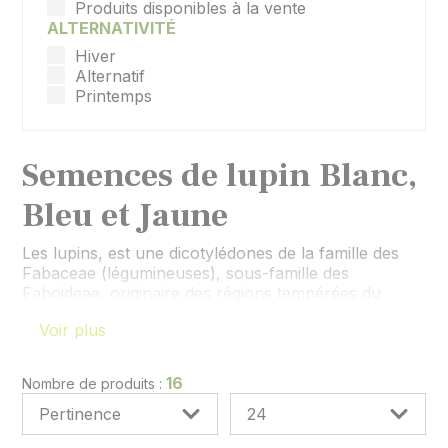
Produits disponibles à la vente
ALTERNATIVITÉ
Hiver
Alternatif
Printemps
Semences de lupin Blanc,
Bleu et Jaune
Les lupins, est une dicotylédones de la famille des
Fabaceae (légumineuses), sous-famille des
Faboideae, originaire des régions tempérées du
bassin méditerranéen, Afrique orientale mais aussi
Voir plus
d'Amérique du Nord et du Sud. Ce sont des plantes
herbacées annuelles ou vivaces, ou plus rarement
des arbrisseaux lignifiés. Elles se caractérisent
16
Nombre de produits :
notamment par la richesse en protéines de leurs
graines (jusqu'à 50 %), mais beaucoup de ces
espèces sont toxiques, du fait de la présence