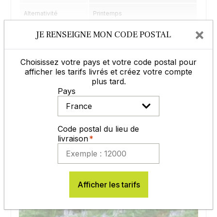
Alternativité
Printemps
Voir les caractéristiques
+
×
JE RENSEIGNE MON CODE POSTAL
Précocité floraison
Précoce
Sac de 25 Kg
Veuillez renseigner votre code postal pour voir les prix.
Utilisation
Couvert, association colza
Choisissez votre pays et votre code postal pour
afficher les tarifs livrés et créez votre compte
Afficher les tarifs
plus tard.
Pays
Usine CERIENCE 86
Code postal du lieu de
livraison
Afficher les tarifs