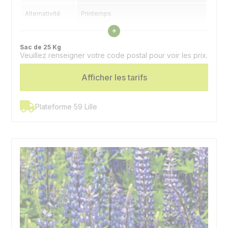
Alternativité
Printemps
Voir les caractéristiques
+
Utilisation
Couvert, alimentation animale
Sac de 25 Kg
Veuillez renseigner votre code postal pour voir les prix.
Afficher les tarifs
Plateforme 59 Lille