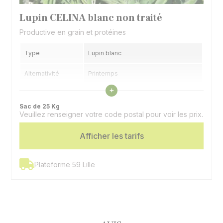
Lupin CELINA blanc non traité
Productive en grain et protéines
Type
Lupin blanc
Alternativité
Printemps
Voir les caractéristiques
+
Précocité
Très précoce
floraison
Sac de 25 Kg
Veuillez renseigner votre code postal pour voir les prix.
Utilisation
Graines, couvert
Afficher les tarifs
Doux - Très faible teneur en
Spécificité
alcaloïde
Plateforme 59 Lille