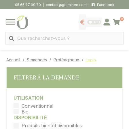
Panneau de gestion des cookies
05 65 77 99 70
contact@germineo.com
Facebook
0
Panier
BIO
Afficher les tarifs
Se connecter
MENU
Recherche
Accueil
Semences
Protéagineux
Lupin
FILTRER À LA DEMANDE
UTILISATION
Conventionnel
Bio
DISPONIBILITÉ
Produits bientôt disponibles