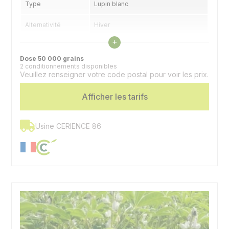
Type
Lupin blanc
Alternativité
Hiver
Voir les caractéristiques
+
Précocité floraison
Demi précoce
Dose 50 000 grains
2 conditionnements disponibles
Utilisation
Graines, couvert
Veuillez renseigner votre code postal pour voir les prix.
Spécificité
Doux - Faible teneur en alcaloïdes
Afficher les tarifs
Usine CERIENCE 86