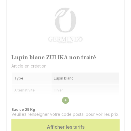
Lupin blanc ZULIKA non traité
Article en création
Type
Lupin blanc
Alternativité
Hiver
Voir les caractéristiques
+
Précocité floraison
Intermédiaire
Sac de 25 Kg
Veuillez renseigner votre code postal pour voir les prix.
Utilisation
Graines, couvert
Spécificité
Afficher les tarifs
Doux - Faible teneur en alcaloïdes