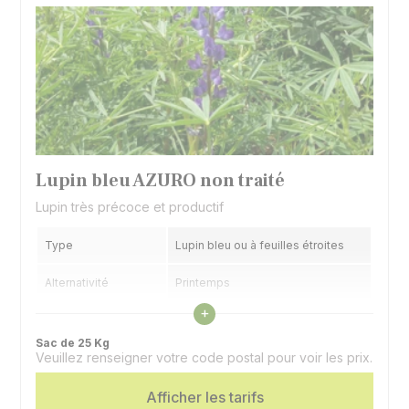
Lupin bleu AZURO non traité
Lupin très précoce et productif
Type
Lupin bleu ou à feuilles étroites
Alternativité
Printemps
Voir les caractéristiques
+
Précocité floraison
Précoce
Sac de 25 Kg
Veuillez renseigner votre code postal pour voir les prix.
Utilisation
Couvert
Afficher les tarifs