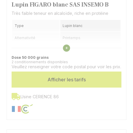
Lupin FIGARO blanc SAS INSEMO B
Très faible teneur en alcaloïde, riche en protéine
Type
Lupin blanc
Alternativité
Printemps
Voir les caractéristiques
+
Précocité floraison
Précoce à demi précoce
Dose 50 000 grains
2 conditionnements disponibles
Utilisation
Graines, couvert
Veuillez renseigner votre code postal pour voir les prix.
Spécificité
Doux
Afficher les tarifs
Usine CERIENCE 86