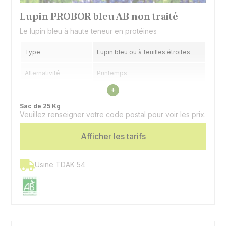
Lupin PROBOR bleu AB non traité
Le lupin bleu à haute teneur en protéines
Type
Lupin bleu ou à feuilles étroites
Alternativité
Printemps
Voir les caractéristiques
+
Précocité floraison
Précoce
Sac de 25 Kg
Veuillez renseigner votre code postal pour voir les prix.
Utilisation
Couvert, alimentation animale
Afficher les tarifs
Usine TDAK 54