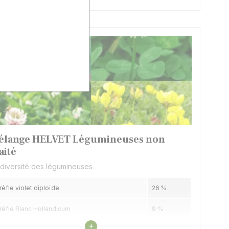
élange HELVET Légumineuses non
aité
 diversité des légumineuses
rèfle violet diploïde
26 %
rèfle Blanc Hollandicum
9 %
Voir les caractéristiques
+