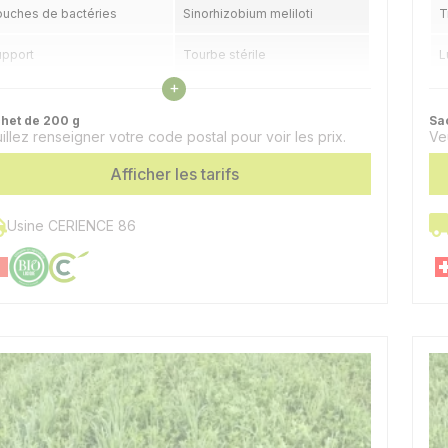
uches de bactéries
Sinorhizobium meliloti
T
upport
Tourbe stérile
L
Voir les caractéristiques
+
plication
Sur la semence
L
het de 200 g
Sa
illez renseigner votre code postal pour voir les prix.
Ve
achet dose
Un sachet par hectare
Afficher les tarifs
Usine CERIENCE 86