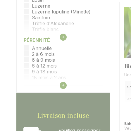
Lotier
Luzerne
Luzerne lupuline (Minette)
Sainfoin
Trèfle d'Alexandrie
Trèfle blanc
Trèfle fraise
Afficher tous les filtres
+
PÉRENNITÉ
Trèfle hybride
Trèfle incarnat
Annuelle
Trèfle de Micheli
2 à 6 mois
Trèfle de perse
6 à 9 mois
Trèfle Squarrosum
Bi
6 à 12 mois
Trèfle souterrain
9 à 18 mois
Une
Trèfle violet
18 mois à 2 ans
2 ans
Afficher tous les filtres
+
So
2 à 3 ans
3 ans
Ap
3 à 4 ans
3 à 5 ans
Pr
4 ans
Livraison incluse
4 ans et plus
Bid
5 ans et plus
Veu
6 ans et plus
Veuillez renseigner