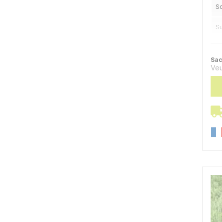
So
S
Ap
Sac
Veu
S