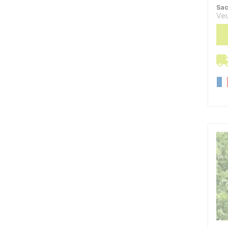
Sac
Veu