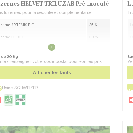
zernes HELVET TRILUZ AB Pré-inoculé
L
is luzernes pour la sécurité et complémentarité
Tr
uzerne ARTEMIS BIO
35 %
L
zerne ERIDE BIO
30 %
L
Voir les caractéristiques
+
uzerne CATERA
30 %
L
 de 20 Kg
Sa
illez renseigner votre code postal pour voir les prix.
Ve
èfle d'Alexandrie TIGRI BIO
5 %
Afficher les tarifs
Usine SCHWEIZER