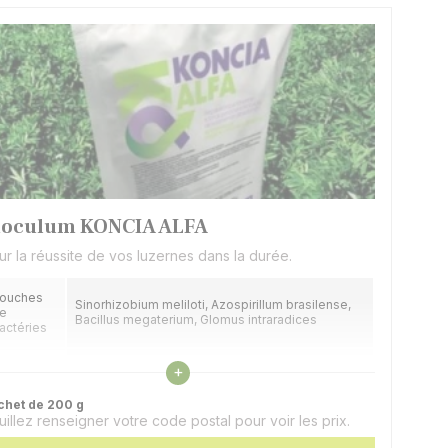
noculum KONCIA ALFA
ur la réussite de vos luzernes dans la durée.
ouches
Sinorhizobium meliloti, Azospirillum brasilense,
e
Bacillus megaterium, Glomus intraradices
actéries
Voir les caractéristiques
upport
Tourbe stérile
+
chet de 200 g
pplication
Sur la semence
uillez renseigner votre code postal pour voir les prix.