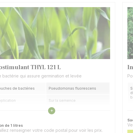
ostimulant THYL 121 L
I
 bactérie qui assure germination et levée
Po
uches de bactéries
Pseudomonas fluorescens
S
d
b
plication
Sur la semence
Voir les caractéristiques
+
S
ésentation
Liquide
Sa
A
Ve
on de 1 litres
illez renseigner votre code postal pour voir les prix.