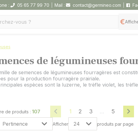
one :
05 65 77 99 70
Mail :
contact@germineo.com
Fa
Affiche
euses
mences de légumineuses fou
mille de semences de légumineuses fourragères est consti
sées pour la production fourragère prairiale.
rincipales espèces sont la luzerne, le trèfle violet, les trèfles 
1
2
3
...
5
107
e de produits :
Afficher
produits par page