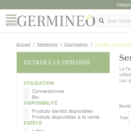
Panneau de gestion des cookies
Téléph
MENU
Accueil
Semences
Fourragères
Prairies - Légumin
Se
FILTRER À LA DEMANDE
La fa
utili
Les p
UTILISATION
Conventionnel
Bio
DISPONIBILITÉ
Nombr
Produits bientôt disponibles
Produits disponibles à la vente
Trier
ESPÈCE