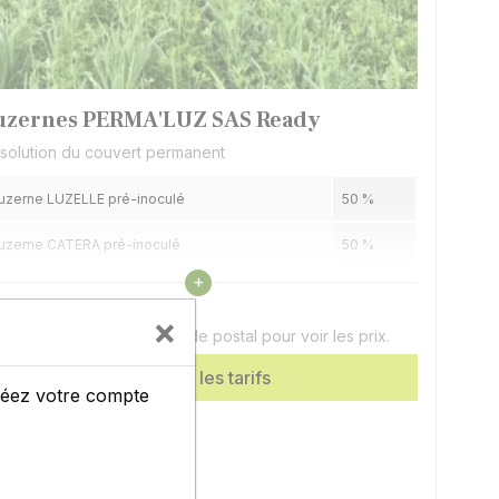
uzernes PERMA'LUZ SAS Ready
 solution du couvert permanent
uzerne LUZELLE pré-inoculé
50 %
uzerne CATERA pré-inoculé
50 %
Voir les caractéristiques
+
×
c de 25 Kg
uillez renseigner votre code postal pour voir les prix.
Afficher les tarifs
créez votre compte
Usine CERIENCE 86