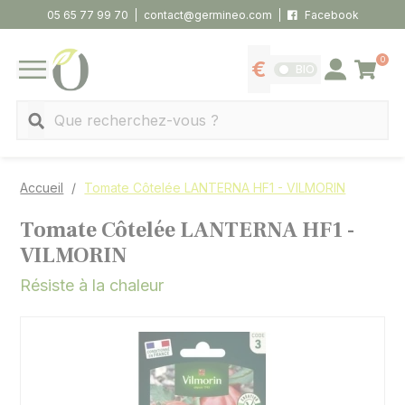
Panneau de gestion des cookies
05 65 77 99 70
contact@germineo.com
Facebook
0
Panier
BIO
Afficher les tarifs
Se connecter
MENU
Recherche
Accueil
Tomate Côtelée LANTERNA HF1 - VILMORIN
Tomate Côtelée LANTERNA HF1 -
VILMORIN
Résiste à la chaleur