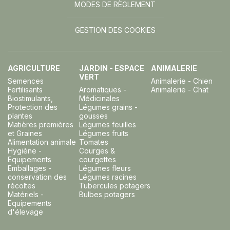
MODES DE RÈGLEMENT
GESTION DES COOKIES
AGRICULTURE
JARDIN - ESPACE
ANIMALERIE
VERT
Semences
Animalerie - Chien
Fertilisants
Aromatiques -
Animalerie - Chat
Biostimulants,
Médicinales
Protection des
Légumes grains -
plantes
gousses
Matières premières
Légumes feuilles
et Graines
Légumes fruits
Alimentation animale
Tomates
Hygiène -
Courges &
Equipements
courgettes
Emballages -
Légumes fleurs
conservation des
Légumes racines
récoltes
Tubercules potagers
Matériels -
Bulbes potagers
Equipements
d'élevage