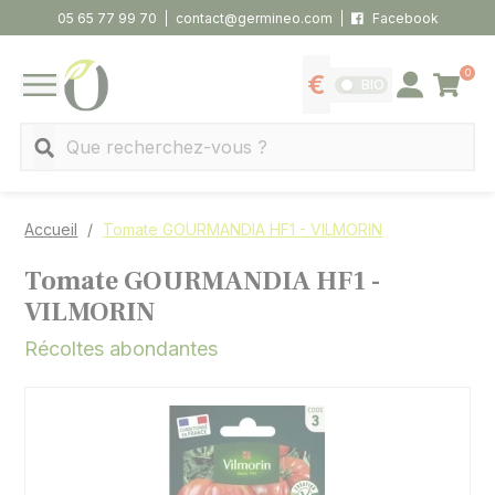
Panneau de gestion des cookies
05 65 77 99 70
contact@germineo.com
Facebook
0
Panier
BIO
Afficher les tarifs
Se connecter
MENU
Recherche
Accueil
Tomate GOURMANDIA HF1 - VILMORIN
Tomate GOURMANDIA HF1 -
VILMORIN
Récoltes abondantes