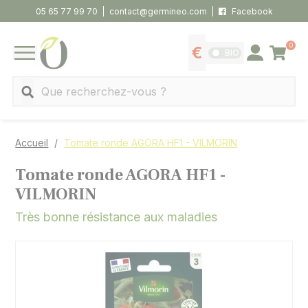
Panneau de gestion des cookies
05 65 77 99 70
contact@germineo.com
Facebook
0
Panier
BIO
Afficher les tarifs
Se connecter
MENU
Recherche
Accueil
Tomate ronde AGORA HF1 - VILMORIN
Tomate ronde AGORA HF1 -
VILMORIN
Très bonne résistance aux maladies