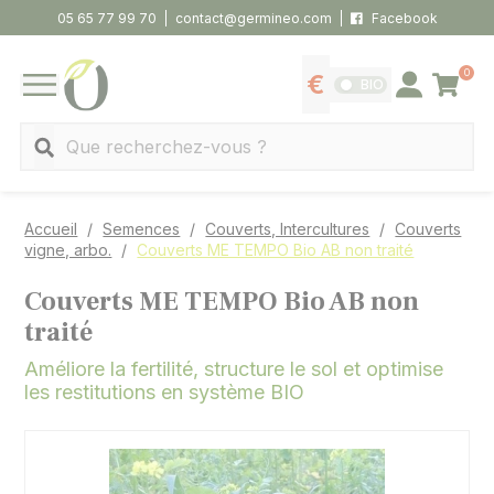
Panneau de gestion des cookies
05 65 77 99 70
contact@germineo.com
Facebook
0
Panier
BIO
Afficher les tarifs
Se connecter
MENU
Recherche
Accueil
Semences
Couverts, Intercultures
Couverts
vigne, arbo.
Couverts ME TEMPO Bio AB non traité
Couverts ME TEMPO Bio AB non
traité
Améliore la fertilité, structure le sol et optimise
les restitutions en système BIO