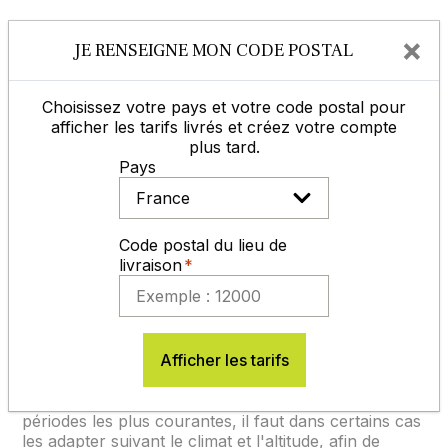
Fiche technique fournisseur
×
JE RENSEIGNE MON CODE POSTAL
Choisissez votre pays et votre code postal pour
Télécharger
afficher les tarifs livrés et créez votre compte
plus tard.
Pays
Conseils d'utilisation :
Dose de semi :
Code postal du lieu de
livraison
50 à 60 kg/ha
Profondeur de semi :
1 à 2 cm.
Afficher les tarifs
Les dates de semi préconisées dans les
caractéristiques principales du produit, sont des
périodes les plus courantes, il faut dans certains cas
les adapter suivant le climat et l'altitude, afin de