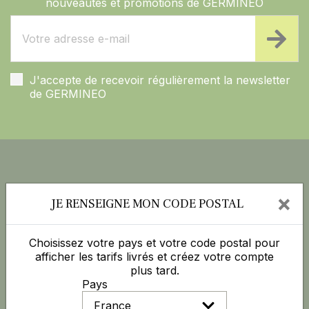
nouveautés et promotions de GERMINEO
J'accepte de recevoir régulièrement la newsletter
de GERMINEO
×
JE RENSEIGNE MON CODE POSTAL
328, chemin de la Crouzette - La Basterie - 12850
ONET LE CHATEAU
Choisissez votre pays et votre code postal pour
Téléphone :
05 65 77 99 70
afficher les tarifs livrés et créez votre compte
Mail :
contact@germineo.com
plus tard.
Pays
TÉLÉCHARGER L’APPLICATION