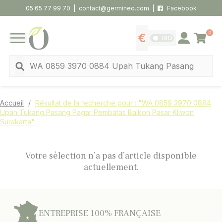
Panneau de gestion des cookies
05 65 77 99 70
contact@germineo.com
Facebook
0
Panier
BIO
Afficher les tarifs
Se connecter
MENU
Recherche
Accueil
Résultat de la recherche pour : "WA 0859 3970 0884
Upah Tukang Pasang Pagar Pembatas Balkon Pasar Kliwon
Surakarta"
Votre sélection n’a pas d’article disponible
actuellement.
ENTREPRISE 100% FRANÇAISE