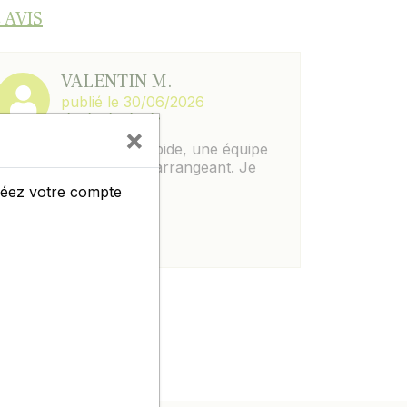
 AVIS
VALENTIN M.
publié le 30/06/2026
×
Parfait, c est simple, rapide, une équipe
au top et toujours très arrangeant. Je
recommande à 100%.
créez votre compte