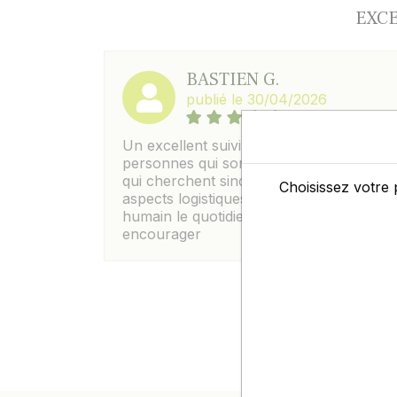
EXCE
BASTIEN G.
publié le 30/04/2026
Un excellent suivi ; On sent des
personnes qui sont proches du terrain e
qui cherchent sincerement à faciliter les
Choisissez votre 
aspects logistiques , elles rendent plus
humain le quotidien moderne. A
encourager