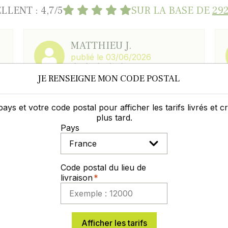
LLENT : 4,7/5
SUR LA BASE DE
292
MATTHIEU J.
publié le 03/06/2026
JE RENSEIGNE MON CODE POSTAL
Equipe très professionnelle ; 4ème
t
commande sur Germineo toujours
impeccable.
pays et votre code postal pour afficher les tarifs livrés et 
plus tard.
Pays
Code postal du lieu de
Laisser un commentaire
Voir les avis
livraison
Afficher les tarifs