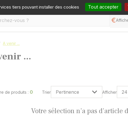
one :
05 65 77 99 70
Mail :
contact@germineo.com
Fa
Tout accepter
rvices tiers pouvant installer des cookies
Affiche
A venir ...
venir ...
0
e de produits :
Trier
Afficher
Votre sélection n’a pas d’article