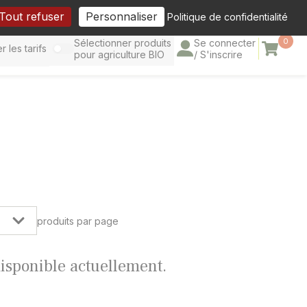
cebook
Tout refuser
Personnaliser
Politique de confidentialité
0
Sélectionner produits
Se connecter
Panier
r les tarifs
pour agriculture BIO
/ S'inscrire
produits par page
 disponible actuellement.