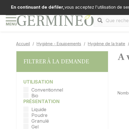
Panneau de gestion des cookies
Téléph
En continuant de défiler,
vous acceptez l'utilisation de se
MENU
Accueil
Hygiène - Equipements
Hygiène de la traite
A 
FILTRER À LA DEMANDE
UTILISATION
Conventionnel
Nombr
Bio
PRÉSENTATION
Liquide
Poudre
Granulé
Gel