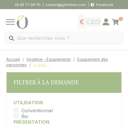
Panneau de gestion des cookies
05 65 77 99 70
contact@germineo.com
Facebook
0
Panier
BIO
Afficher les tarifs
Se connecter
MENU
Recherche
Accueil
Hygiène - Equipements
Equipement des
personnes
A venir ...
FILTRER À LA DEMANDE
UTILISATION
Conventionnel
Bio
PRÉSENTATION