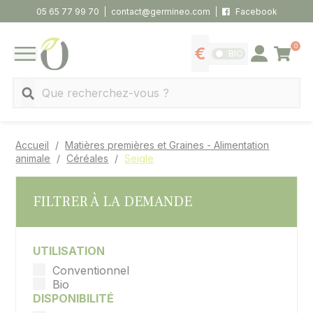
Panneau de gestion des cookies
05 65 77 99 70
contact@germineo.com
Facebook
0
Panier
BIO
Afficher les tarifs
Se connecter
MENU
Recherche
Accueil
Matières premières et Graines - Alimentation
animale
Céréales
Seigle
FILTRER À LA DEMANDE
UTILISATION
Conventionnel
Bio
DISPONIBILITÉ