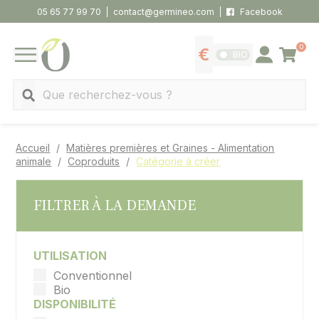
Panneau de gestion des cookies
05 65 77 99 70
contact@germineo.com
Facebook
0
Panier
BIO
Afficher les tarifs
Se connecter
MENU
Recherche
Accueil
Matières premières et Graines - Alimentation
animale
Coproduits
Catégorie à créer
FILTRER À LA DEMANDE
UTILISATION
Conventionnel
Bio
DISPONIBILITÉ