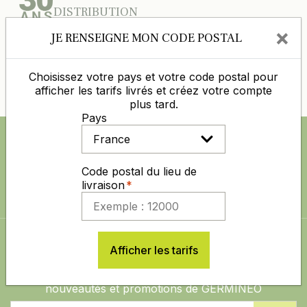
DISTRIBUTION
×
JE RENSEIGNE MON CODE POSTAL
DES PRIX COMPÉTITIFS TOUTE L'ANNÉE
Choisissez votre pays et votre code postal pour
PAIEMENT 100% SÉCURISÉ
afficher les tarifs livrés et créez votre compte
plus tard.
Pays
SUIVEZ NOUS AUSSI SUR
Code postal du lieu de
livraison
ABONNEZ-VOUS À LA NEWSLETTER
Afficher les tarifs
Restez informé sur les dernières actualités,
nouveautés et promotions de GERMINEO