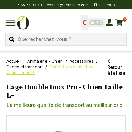
05 65 77 99 70
contact@germineo.com
Facebook
0
Panier
BIO
Afficher les tarifs
Se connecter
MENU
Recherche
Accueil
Animalerie - Chien
Accessoires
Cages et transport
Cage Double Inox Pro -
Retour
Chien Taille L+
à la liste
Cage Double Inox Pro - Chien Taille
L+
La meilleure qualité de transport au meilleur prix