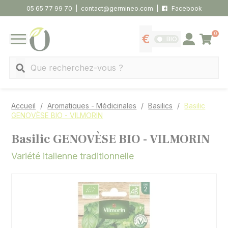
Panneau de gestion des cookies
05 65 77 99 70
contact@germineo.com
Facebook
0
Panier
BIO
Afficher les tarifs
Se connecter
MENU
Recherche
Accueil
Aromatiques - Médicinales
Basilics
Basilic
GENOVÈSE BIO - VILMORIN
Basilic GENOVÈSE BIO - VILMORIN
Variété italienne traditionnelle