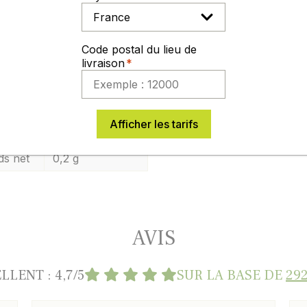
nthe aime la proximité du chou car elle favorise sa croiss
lte
Code postal du lieu de
tez les feuilles toute l'année.
livraison
os diverses, cahier des charges, chartes
Afficher les tarifs
érence
3182670007446
ds net
0,2 g
AVIS
LLENT : 4,7/5
SUR LA BASE DE
292