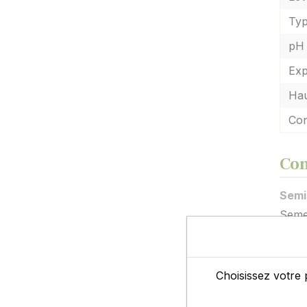
Typ
pH 
Exp
Hau
Con
Con
Semi
Semez
Vous 
Repi
A l'a
Choisissez votre 
Asso