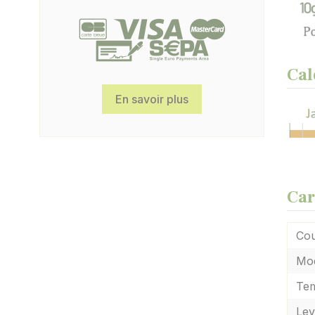
Cal
En savoir plus
Car
Cou
Mod
Tem
Lev