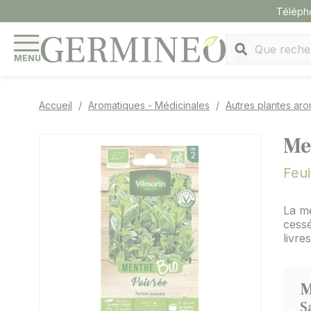
Panneau de gestion des cookies
Téléph
MENU
Accueil
Aromatiques - Médicinales
Autres plantes ar
Me
Feui
La me
cessé
livre
M
S