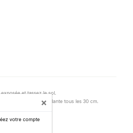
n exposée et tassez le sol.
×
jardin en semant une plante tous les 30 cm.
s en pots.
créez votre compte