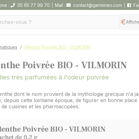
one :
05 65 77 99 70
Mail :
contact@germineo.com
Fa
Affiche
omatiques
Menthe Poivrée BIO - VILMORIN
nthe Poivrée BIO - VILMORIN
lles très parfumées à l'odeur poivrée
nthe dont le nom provient de la mythologie grecque n'a j
, depuis cette lointaine époque, de figurer en bonne place 
s de cuisines et les pharmacopées.
enthe Poivrée BIO - VILMORIN
achet de 0,2 g