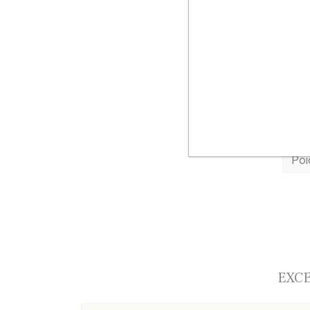
La me
Réco
Récol
Inf
Réf
Poi
EXCE