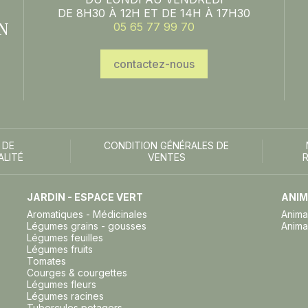
DE 8H30 À 12H ET DE 14H À 17H30
N
05 65 77 99 70
contactez-nous
 DE
CONDITION GÉNÉRALES DE
ALITÉ
VENTES
JARDIN - ESPACE VERT
ANIM
Aromatiques - Médicinales
Anima
Légumes grains - gousses
Anima
Légumes feuilles
Légumes fruits
Tomates
Courges & courgettes
Légumes fleurs
Légumes racines
Tubercules potagers