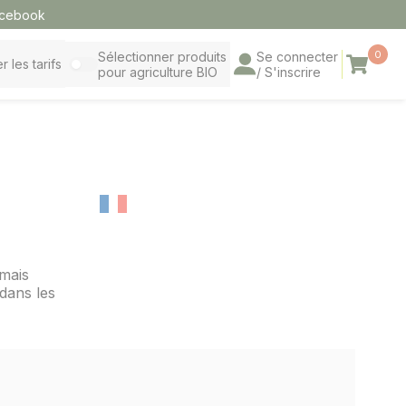
cebook
0
Sélectionner produits
Se connecter
Panier
r les tarifs
pour agriculture BIO
/ S'inscrire
amais
dans les