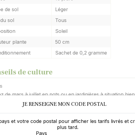
e de sol
Léger
du sol
Tous
osition
Soleil
teur plante
50 cm
ditionnement
Sachet de 0,2 gramme
seils de culture
s
 de mars à juillet en pots ou en jardinières à situation bie
pouvez cultiver la menthe poivrée directement dans votre 
JE RENSEIGNE MON CODE POSTAL
quage
utomne, replantez les plantes les plus vigoureuses toujour
pays et votre code postal pour afficher les tarifs livrés et 
plus tard.
Pays
ciation de plantes