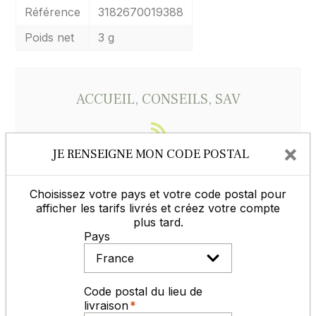
Référence
3182670019388
Poids net
3 g
ACCUEIL, CONSEILS, SAV
×
JE RENSEIGNE MON CODE POSTAL
du lundi au vendredi
de 8h30 à 12h et de 14h à 17h30
Choisissez votre pays et votre code postal pour
05 65 77 99 70
afficher les tarifs livrés et créez votre compte
plus tard.
Pays
Contactez-nous
Code postal du lieu de
livraison