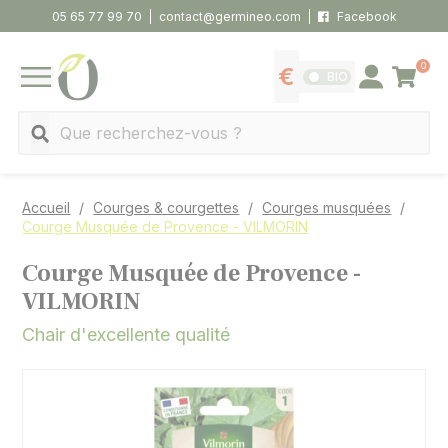
Panneau de gestion des cookies
05 65 77 99 70
contact@germineo.com
Facebook
0
Panier
BIO
Afficher les tarifs
Se connecter
MENU
Recherche
Accueil
Courges & courgettes
Courges musquées
Courge Musquée de Provence - VILMORIN
Courge Musquée de Provence -
VILMORIN
Chair d'excellente qualité