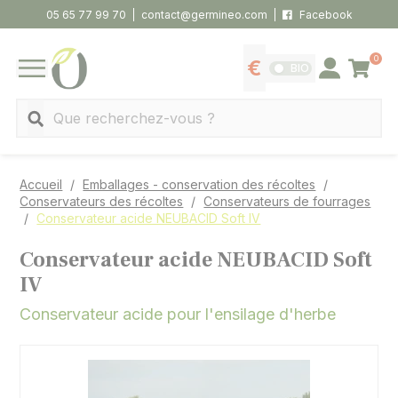
Panneau de gestion des cookies
05 65 77 99 70
contact@germineo.com
Facebook
0
Panier
BIO
Afficher les tarifs
Se connecter
MENU
Recherche
Accueil
Emballages - conservation des récoltes
Conservateurs des récoltes
Conservateurs de fourrages
Conservateur acide NEUBACID Soft IV
Conservateur acide NEUBACID Soft
IV
Conservateur acide pour l'ensilage d'herbe