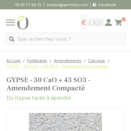
Panneau de gestion des cookies
05 65 77 99 70
contact@germineo.com
Facebook
0
Panier
BIO
Afficher les tarifs
Se connecter
MENU
Recherche
Accueil
Fertilisants
Amendements
Calcique
GYPSE - 30 CaO + 43 SO3 - Amendement Compacté
GYPSE - 30 CaO + 43 SO3 -
Amendement Compacté
Du Gypse facile à épandre