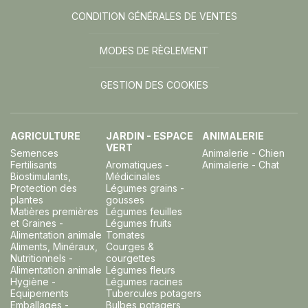
CONDITION GÉNÉRALES DE VENTES
MODES DE RÈGLEMENT
GESTION DES COOKIES
AGRICULTURE
JARDIN - ESPACE
ANIMALERIE
VERT
Semences
Animalerie - Chien
Fertilisants
Aromatiques -
Animalerie - Chat
Biostimulants,
Médicinales
Protection des
Légumes grains -
plantes
gousses
Matières premières
Légumes feuilles
et Graines -
Légumes fruits
Alimentation animale
Tomates
Aliments, Minéraux,
Courges &
Nutritionnels -
courgettes
Alimentation animale
Légumes fleurs
Hygiène -
Légumes racines
Equipements
Tubercules potagers
Emballages -
Bulbes potagers