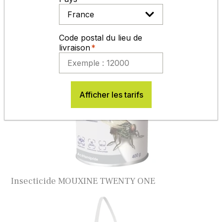
Code postal du lieu de
Insecticide MOUXINE APPATS GB
livraison
Afficher les tarifs
Insecticide MOUXINE TWENTY ONE