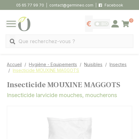
Panneau de gestion des cookies
05 65 77 99 70
contact@germineo.com
Facebook
0
Panier
BIO
Afficher les tarifs
Se connecter
MENU
Recherche
Accueil
Hygiène - Equipements
Nuisibles
Insectes
Insecticide MOUXINE MAGGOTS
Insecticide MOUXINE MAGGOTS
Insecticide larvicide mouches, moucherons