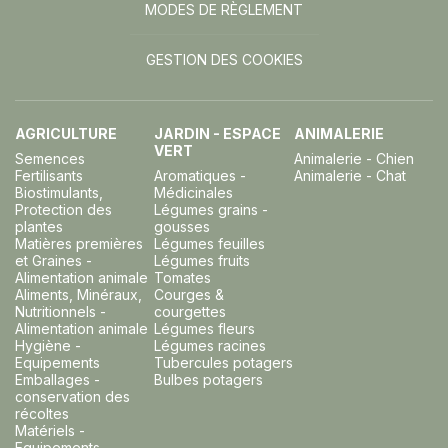
MODES DE RÈGLEMENT
GESTION DES COOKIES
AGRICULTURE
JARDIN - ESPACE
ANIMALERIE
VERT
Semences
Animalerie - Chien
Fertilisants
Aromatiques -
Animalerie - Chat
Biostimulants,
Médicinales
Protection des
Légumes grains -
plantes
gousses
Matières premières
Légumes feuilles
et Graines -
Légumes fruits
Alimentation animale
Tomates
Aliments, Minéraux,
Courges &
Nutritionnels -
courgettes
Alimentation animale
Légumes fleurs
Hygiène -
Légumes racines
Equipements
Tubercules potagers
Emballages -
Bulbes potagers
conservation des
récoltes
Matériels -
Equipements