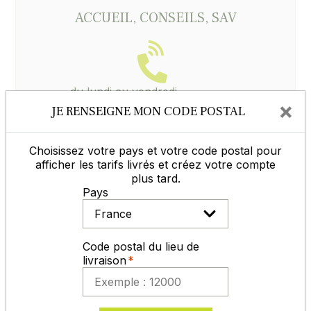
ACCUEIL, CONSEILS, SAV
du lundi au vendredi
×
de 8h30 à 12h et de 14h à 17h30
JE RENSEIGNE MON CODE POSTAL
05 65 77 99 70
Choisissez votre pays et votre code postal pour
afficher les tarifs livrés et créez votre compte
Contactez-nous
plus tard.
Pays
MODES DE RÈGLEMENT
Code postal du lieu de
livraison