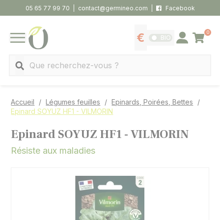
Panneau de gestion des cookies
05 65 77 99 70
contact@germineo.com
Facebook
0
Panier
BIO
Afficher les tarifs
Se connecter
MENU
Recherche
Accueil
Légumes feuilles
Epinards, Poirées, Bettes
Epinard SOYUZ HF1 - VILMORIN
Epinard SOYUZ HF1 - VILMORIN
Résiste aux maladies