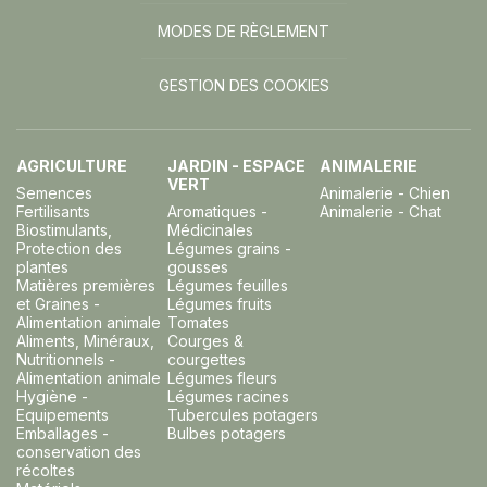
MODES DE RÈGLEMENT
GESTION DES COOKIES
AGRICULTURE
JARDIN - ESPACE
ANIMALERIE
VERT
Semences
Animalerie - Chien
Fertilisants
Aromatiques -
Animalerie - Chat
Biostimulants,
Médicinales
Protection des
Légumes grains -
plantes
gousses
Matières premières
Légumes feuilles
et Graines -
Légumes fruits
Alimentation animale
Tomates
Aliments, Minéraux,
Courges &
Nutritionnels -
courgettes
Alimentation animale
Légumes fleurs
Hygiène -
Légumes racines
Equipements
Tubercules potagers
Emballages -
Bulbes potagers
conservation des
récoltes