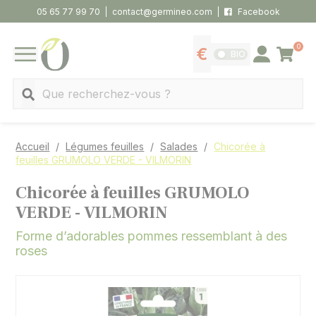
Panneau de gestion des cookies
05 65 77 99 70
contact@germineo.com
Facebook
0
Panier
BIO
Afficher les tarifs
Se connecter
MENU
Recherche
Accueil
Légumes feuilles
Salades
Chicorée à
feuilles GRUMOLO VERDE - VILMORIN
Chicorée à feuilles GRUMOLO
VERDE - VILMORIN
Forme d’adorables pommes ressemblant à des
roses