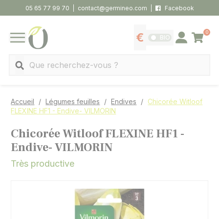
Panneau de gestion des cookies
05 65 77 99 70
contact@germineo.com
Facebook
0
Panier
BIO
Afficher les tarifs
Se connecter
MENU
Recherche
Accueil
Légumes feuilles
Endives
Chicorée Witloof
FLEXINE HF1 - Endive- VILMORIN
Chicorée Witloof FLEXINE HF1 -
Endive- VILMORIN
Très productive