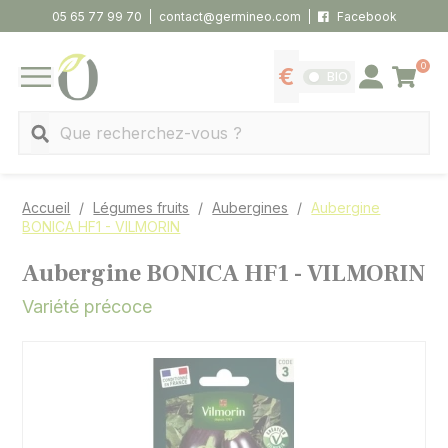
Panneau de gestion des cookies
05 65 77 99 70
contact@germineo.com
Facebook
0
Panier
BIO
Afficher les tarifs
Se connecter
MENU
Recherche
Accueil
Légumes fruits
Aubergines
Aubergine
BONICA HF1 - VILMORIN
Aubergine BONICA HF1 - VILMORIN
Variété précoce