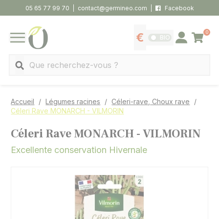
Panneau de gestion des cookies
05 65 77 99 70
contact@germineo.com
Facebook
0
Panier
BIO
Afficher les tarifs
Se connecter
MENU
Recherche
Accueil
Légumes racines
Céleri-rave, Choux rave
Céleri Rave MONARCH - VILMORIN
Céleri Rave MONARCH - VILMORIN
Excellente conservation Hivernale