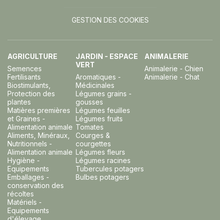
GESTION DES COOKIES
AGRICULTURE
JARDIN - ESPACE
ANIMALERIE
VERT
Semences
Animalerie - Chien
Fertilisants
Aromatiques -
Animalerie - Chat
Biostimulants,
Médicinales
Protection des
Légumes grains -
plantes
gousses
Matières premières
Légumes feuilles
et Graines -
Légumes fruits
Alimentation animale
Tomates
Aliments, Minéraux,
Courges &
Nutritionnels -
courgettes
Alimentation animale
Légumes fleurs
Hygiène -
Légumes racines
Equipements
Tubercules potagers
Emballages -
Bulbes potagers
conservation des
récoltes
Matériels -
Equipements
d'élevage