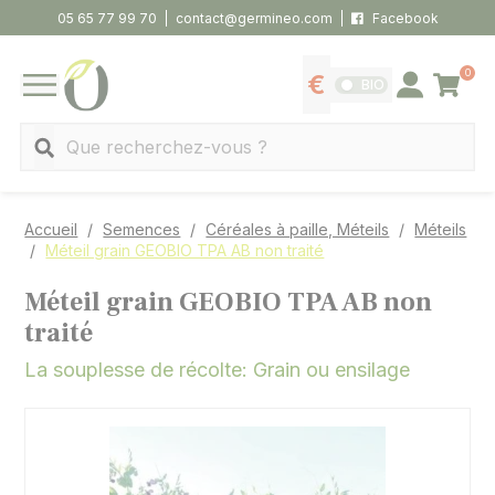
Panneau de gestion des cookies
05 65 77 99 70
contact@germineo.com
Facebook
0
Panier
BIO
Afficher les tarifs
Se connecter
MENU
Recherche
Accueil
Semences
Céréales à paille, Méteils
Méteils
Méteil grain GEOBIO TPA AB non traité
Méteil grain GEOBIO TPA AB non
traité
La souplesse de récolte: Grain ou ensilage