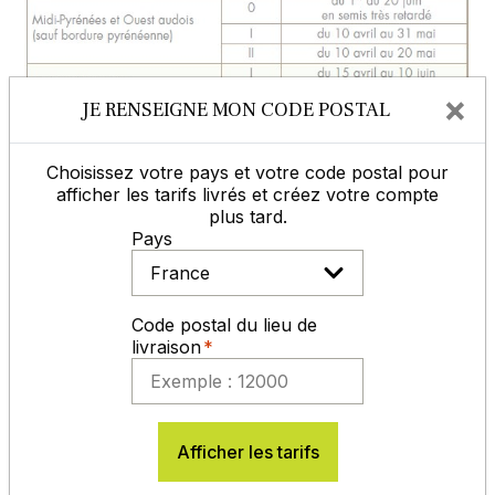
×
JE RENSEIGNE MON CODE POSTAL
Infos cahier des charges, chartes de
Choisissez votre pays et votre code postal pour
qualités, normes …
afficher les tarifs livrés et créez votre compte
plus tard.
Pour nos semences certifiées, il est indispensable
Pays
de conserver l'étiquette de certification avec le
numéro de lot. Sans ces éléments, aucune
réclamation ne pourra être ouverte.
Code postal du lieu de
livraison
ACCUEIL, CONSEILS, SAV
Afficher les tarifs