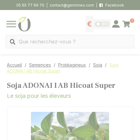
Panneau de gestion des cookies
05 65 77 99 70
contact@germineo.com
Facebook
0
Panier
BIO
Afficher les tarifs
Se connecter
MENU
Recherche
Accueil
Semences
Protéagineux
Soja
Soja
ADONAI I AB Hicoat Super
Soja ADONAI I AB Hicoat Super
Le soja pour les éleveurs