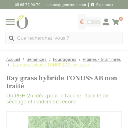
Panneau de gestion des cookies
05 65 77 99 70
contact@germineo.com
Facebook
0
Panier
BIO
Afficher les tarifs
Se connecter
MENU
Recherche
Accueil
Semences
Fourragères
Prairies - Graminées
Ray grass hybride TONUSS AB non traité
Ray grass hybride TONUSS AB non
traité
Un RGH 2n idéal pour la fauche : facilité de
séchage et rendement record