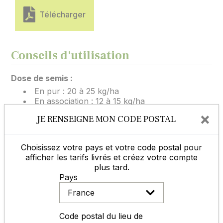
Télécharger
Conseils d'utilisation
Dose de semis :
En pur : 20 à 25 kg/ha
En association : 12 à 15 kg/ha
×
JE RENSEIGNE MON CODE POSTAL
Profondeur de semis :
1 à 2 cm maximum
Choisissez votre pays et votre code postal pour
afficher les tarifs livrés et créez votre compte
plus tard.
Les dates de semi préconisé dans les
Pays
caractéristiques principales du produit, sont des
périodes les plus courantes, il faut dans certains cas
les adapter suivant le climat et l'altitude, afin de
permettre à la prairie de s'implanter correctement
Code postal du lieu de
pour pouvoir résister à une période de froid ou de