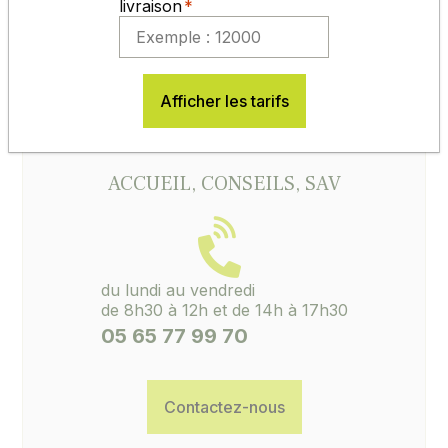
livraison
sec.
Pour nos semences certifiées, il est indispensable
de conserver l'étiquette de certification avec le
numéro de lot. Sans ces éléments, aucune
réclamation ne pourra être ouverte.
Afficher les tarifs
ACCUEIL, CONSEILS, SAV
du lundi au vendredi
de 8h30 à 12h et de 14h à 17h30
05 65 77 99 70
Contactez-nous