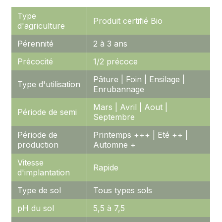
Type
Produit certifié Bio
d'agriculture
Pérennité
2 à 3 ans
Précocité
1/2 précoce
Pâture | Foin | Ensilage |
Type d'utilisation
Enrubannage
Mars | Avril | Aout |
Période de semi
Septembre
Période de
Printemps +++ | Eté ++ |
production
Automne +
Vitesse
Rapide
d'implantation
Type de sol
Tous types sols
pH du sol
5,5 à 7,5