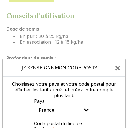
Conseils d'utilisation
Dose de semis :
En pur : 20 à 25 kg/ha
En association : 12 à 15 kg/ha
Profondeur de semis :
×
1 à 2 cm maximum
JE RENSEIGNE MON CODE POSTAL
Les dates de semi préconisé dans les
Choisissez votre pays et votre code postal pour
caractéristiques principales du produit, sont des
afficher les tarifs livrés et créez votre compte
périodes les plus courantes, il faut dans certains cas
plus tard.
les adapter suivant le climat et l'altitude, afin de
Pays
permettre à la prairie de s'implanter correctement
pour pouvoir résister à une période de froid ou de
sec.
Code postal du lieu de
Pour nos semences certifiées, il est indispensable