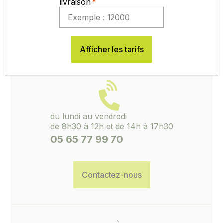
livraison
de conserver l'étiquette de certification avec le
numéro de lot. Sans ces éléments, aucune
réclamation ne pourra être ouverte.
Afficher les tarifs
ACCUEIL, CONSEILS, SAV
du lundi au vendredi
de 8h30 à 12h et de 14h à 17h30
05 65 77 99 70
Contactez-nous