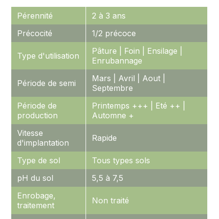
Pérennité
2 à 3 ans
Précocité
1/2 précoce
Pâture | Foin | Ensilage |
Type d'utilisation
Enrubannage
Mars | Avril | Aout |
Période de semi
Septembre
Période de
Printemps +++ | Eté ++ |
production
Automne +
Vitesse
Rapide
d'implantation
Type de sol
Tous types sols
pH du sol
5,5 à 7,5
Enrobage,
Non traité
traitement