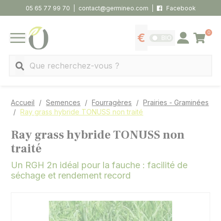
Panneau de gestion des cookies
05 65 77 99 70
contact@germineo.com
Facebook
0
Panier
BIO
Afficher les tarifs
Se connecter
MENU
Recherche
Accueil
Semences
Fourragères
Prairies - Graminées
Ray grass hybride TONUSS non traité
Ray grass hybride TONUSS non
traité
Un RGH 2n idéal pour la fauche : facilité de
séchage et rendement record