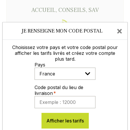
ACCUEIL, CONSEILS, SAV
×
JE RENSEIGNE MON CODE POSTAL
du lundi au vendredi
de 8h30 à 12h et de 14h à 17h30
Choisissez votre pays et votre code postal pour
afficher les tarifs livrés et créez votre compte
05 65 77 99 70
plus tard.
Pays
Contactez-nous
Code postal du lieu de
livraison
Vous aimerez aussi
Epeautre CONVOITISE non traité
Afficher les tarifs