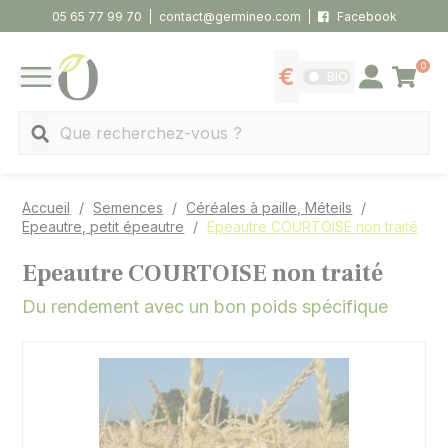
Panneau de gestion des cookies
05 65 77 99 70
contact@germineo.com
Facebook
0
Panier
BIO
Afficher les tarifs
Se connecter
MENU
Recherche
Accueil
Semences
Céréales à paille, Méteils
Epeautre, petit épeautre
Epeautre COURTOISE non traité
Epeautre COURTOISE non traité
Du rendement avec un bon poids spécifique