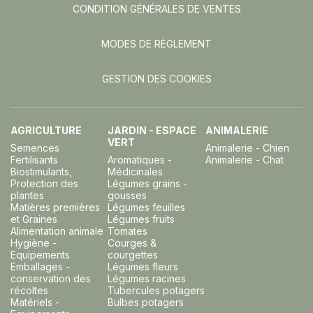
CONDITION GÉNÉRALES DE VENTES
MODES DE RÈGLEMENT
GESTION DES COOKIES
AGRICULTURE
JARDIN - ESPACE
ANIMALERIE
VERT
Semences
Animalerie - Chien
Fertilisants
Aromatiques -
Animalerie - Chat
Biostimulants,
Médicinales
Protection des
Légumes grains -
plantes
gousses
Matières premières
Légumes feuilles
et Graines
Légumes fruits
Alimentation animale
Tomates
Hygiène -
Courges &
Equipements
courgettes
Emballages -
Légumes fleurs
conservation des
Légumes racines
récoltes
Tubercules potagers
Matériels -
Bulbes potagers