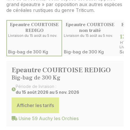
grand épeautre » par opposition aux autres espèces
de céréales rustiques du genre Triticum.
Epeautre COURTOISE
Epeautre COURTOISE
Epe
REDIGO
non traité
130
Livraison du 15 août au 5 nov.
Livraison du 15 août au 5 nov.
HT
Big-bag de 300 Kg
Big-bag de 300 Kg
Sac 
Epeautre COURTOISE REDIGO
Big-bag de 300 Kg
Période de livraison :
du 15 août 2026 au 5 nov. 2026
Afficher les tarifs
Usine 59 Auchy les Orchies