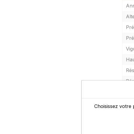
Ann
Alt
Pré
Pré
Vig
Hau
Rés
Rés
Rés
Rus
Choisissez votre 
Ten
PM