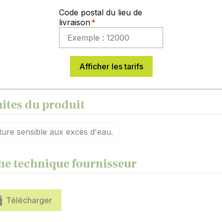
ibrage
8 - note de 5 à 10 (5: très f
Code postal du lieu de
leur
Fleur blanche - Grain beig
livraison
me du grain
Rond à angulaire - sinuos
otations de résistance aux maladies et accidents climatiques
ées CTPS.
Afficher les tarifs
veau de résistance est exprimé par une note de 1 (très sensi
ites du produit
ture sensible aux excès d'eau.
he technique fournisseur
Télécharger