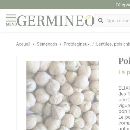
Panneau de gestion des cookies
Téléph
MENU
Accueil
Semences
Protéagineux
Lentilles, pois ch
Po
La p
ELIXI
des f
une t
vigue
bon n
Le po
comp
autog