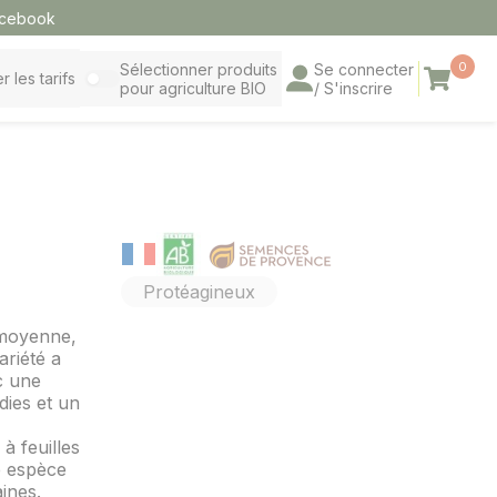
cebook
0
Sélectionner produits
Se connecter
Panier
r les tarifs
pour agriculture BIO
/ S'inscrire
Protéagineux
e moyenne,
ariété a
c une
dies et un
à feuilles
e espèce
ines.