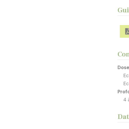
Gui
Con
Dose
Ecart
Ecar
Prof
4 à 
Dat