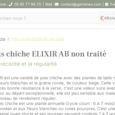
one :
05 65 77 99 70
Mail :
contact@germineo.com
Fa
Affiche
iche
Pois chiche ELIXIR AB non traité
is chiche ELIXIR AB non traité
récocité et la régularité
R est une variété de pois chiche avec des plantes de taill
leurs blanches et la graine ronde, de couleur beige. Cette v
rès bonne résistance à la verse, c'est une valeur sure ave
ur au départ exceptionnelle, elle est peu sensible aux mala
iveau de rendement régulier.
is chiche est une plante annuelle (cycle court : 6 à 7 mois) 
osées et aux fleurs blanches ou roses pourpres. C’est un
ame quasi stricte et ses gousses peuvent contenir 1 à 3 gra