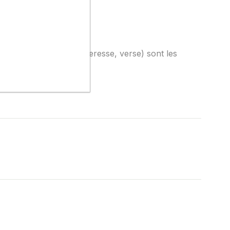
aible et 10: très élevé)
e
ité moyenne
 (gelées tardives, sécheresse, verse) sont les
ble) à 9 (résistante).