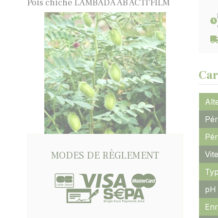
Pois chiche LAMBADA AB ACTI'FILM
Car
Alt
Pér
Pér
MODES DE RÈGLEMENT
Vit
Typ
pH 
Enr