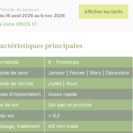
Période de livraison :
Afficher les tarifs
du 16 août 2026 au 6 nov. 2026
Usine UBIOS 91
actéristiques principales
ernativité
9 - Printemps
iode de semi
Janvier | Février | Mars | Décembre
iode de récolte
Juillet | Aout
esse d'implantation
Assez rapide
e de sol
Sol sain et profond
du sol
> 6,2
obage, traitement
AB non traité