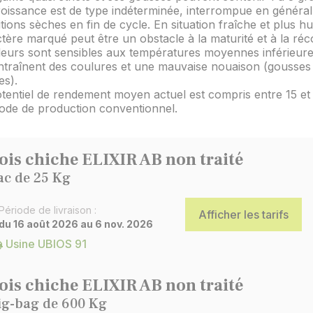
oissance est de type indéterminée, interrompue en général
tions sèches en fin de cycle. En situation fraîche et plus h
tère marqué peut être un obstacle à la maturité et à la réco
leurs sont sensibles aux températures moyennes inférieure
ntraînent des coulures et une mauvaise nouaison (gousses
es).
tentiel de rendement moyen actuel est compris entre 15 et
ode de production conventionnel.
ois chiche ELIXIR AB non traité
ac de 25 Kg
Période de livraison :
Afficher les tarifs
du 16 août 2026 au 6 nov. 2026
Usine UBIOS 91
ois chiche ELIXIR AB non traité
ig-bag de 600 Kg