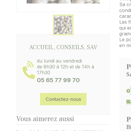
Sa cr
condi
carac
Les f
qui e
grain
Le po
en m
ACCUEIL, CONSEILS, SAV
du lundi au vendredi
P
de 8h30 à 12h et de 14h à
17h30
S
05 65 77 99 70
Contactez-nous
Vous aimerez aussi
P
B