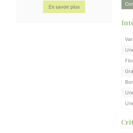
Con
En savoir plus
Int
Var
Une
Flo
Gra
Bon
Une
Une
Cri