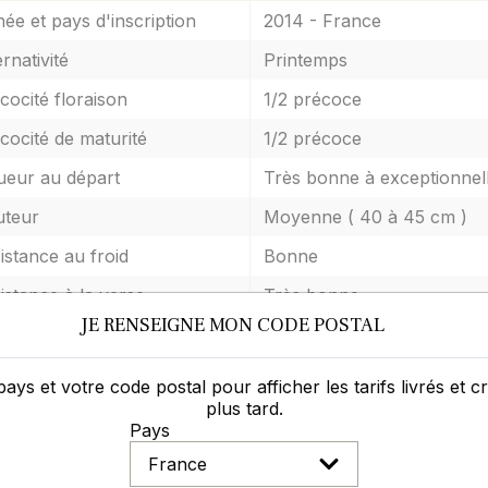
ée et pays d'inscription
2014 - France
ernativité
Printemps
cocité floraison
1/2 précoce
cocité de maturité
1/2 précoce
ueur au départ
Très bonne à exceptionnel
teur
Moyenne ( 40 à 45 cm )
istance au froid
Bonne
istance à la verse
Très bonne
JE RENSEIGNE MON CODE POSTAL
istance globale aux maladies
Très bonne
ticité
Bonne
pays et votre code postal pour afficher les tarifs livrés et 
plus tard.
eur en protéine
Moyenne
Pays
G moyen
320 - 360 g