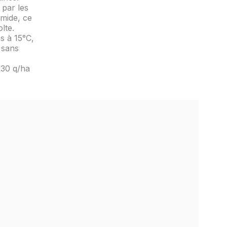
 par les
umide, ce
lte.
s à 15°C,
 sans
 30 q/ha