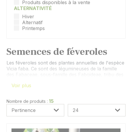
Produits disponibles à la vente
ALTERNATIVITÉ
Hiver
Alternatif
Printemps
Semences de féveroles
Les féveroles sont des plantes annuelles de l'espèce
Vicia faba. Ce sont des légumineuses de la famille
des Fabaceae, sous-famille des Faboideae, tribu des
Fabeae. Il s'agit de la même espèce que la fève,
Voir plus
plante utilisée depuis l'antiquité pour l'alimentation
humaine. Le mot fève désigne alors à la fois la graine
et la plante.
15
Nombre de produits :
Cette famille de semences comprend les féveroles
d'hiver et de printemps, en semences
conventionnelles et Bio, pour toutes les zones de
cultures.