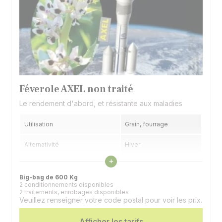
Féverole AXEL non traité
Le rendement d'abord, et résistante aux maladies
Utilisation
Grain, fourrage
Alternativité
Hiver
Voir les caractéristiques
+
Précocité floraison
Précoce
Big-bag de 600 Kg
2 conditionnements disponibles
2 traitements, enrobages disponibles
Veuillez renseigner votre code postal pour voir les prix.
Afficher les tarifs