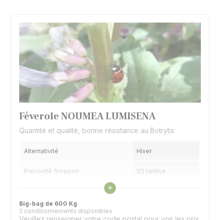
Féverole NOUMEA LUMISENA
Quantité et qualité, bonne résistance au Botrytis
Alternativité
Hiver
Précocité floraison
1/2 tardive
Voir les caractéristiques
+
Précocité maturité
1/2 tardive
Big-bag de 600 Kg
2 conditionnements disponibles
Veuillez renseigner votre code postal pour voir les prix.