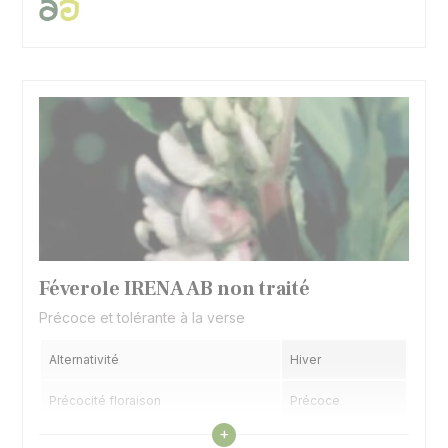
Féverole IRENA AB non traité
Précoce et tolérante à la verse
Alternativité
Hiver
Précocité floraison
Précoce
Voir les caractéristiques
+