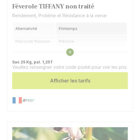
Féverole TIFFANY non traité
Rendement, Protéine et Résistance à la verse
Alternativité
Printemps
Précocité floraison
Précoce
Voir les caractéristiques
+
Spécificité
Basse teneur en vicine convicine
Sac 25 Kg, pal. 1,25T
Veuillez renseigner votre code postal pour voir les prix.
Afficher les tarifs