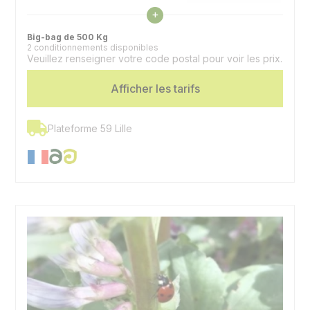
Voir les caractéristiques
+
Précocité maturité
1/2 tardive
Big-bag de 500 Kg
2 conditionnements disponibles
Veuillez renseigner votre code postal pour voir les prix.
Afficher les tarifs
Plateforme 59 Lille