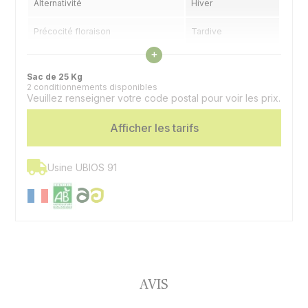
Alternativité
Hiver
Précocité floraison
Tardive
Voir les caractéristiques
+
Précocité maturité
1/2 tardive
Sac de 25 Kg
2 conditionnements disponibles
Veuillez renseigner votre code postal pour voir les prix.
Afficher les tarifs
Usine UBIOS 91
AVIS