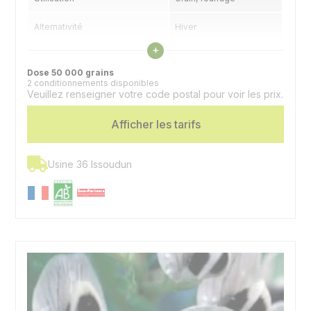
Alternativité
Hiver
Voir les caractéristiques
+
Précocité floraison
Précoce
Dose 50 000 grains
2 conditionnements disponibles
Veuillez renseigner votre code postal pour voir les prix.
Afficher les tarifs
Usine 36 Issoudun