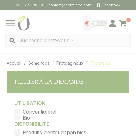
Panneau de gestion des cookies
05 65 77 99 70
contact@germineo.com
Facebook
0
Panier
BIO
Afficher les tarifs
Se connecter
MENU
Recherche
Accueil
Semences
Protéagineux
Féveroles
FILTRER À LA DEMANDE
UTILISATION
Conventionnel
Bio
DISPONIBILITÉ
Produits bientôt disponibles