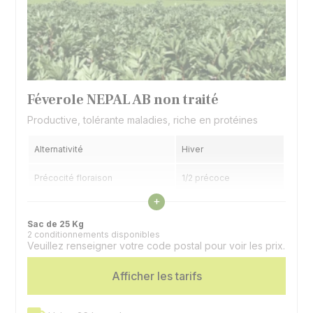
Féverole NEPAL AB non traité
Productive, tolérante maladies, riche en protéines
Alternativité
Hiver
Précocité floraison
1/2 précoce
Voir les caractéristiques
+
Précocité maturité
Intermédiaire
Sac de 25 Kg
2 conditionnements disponibles
Veuillez renseigner votre code postal pour voir les prix.
Afficher les tarifs