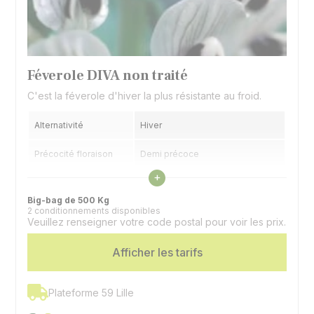
Féverole DIVA non traité
C'est la féverole d'hiver la plus résistante au froid.
Alternativité
Hiver
Précocité floraison
Demi précoce
Voir les caractéristiques
+
Spécificité
Bonne résistance au froid
Big-bag de 500 Kg
2 conditionnements disponibles
Utilisable en Bio
Par demande de dérogation
Veuillez renseigner votre code postal pour voir les prix.
Afficher les tarifs
Plateforme 59 Lille