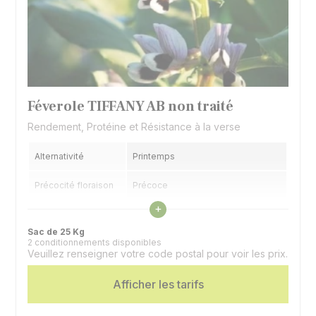
Féverole TIFFANY AB non traité
Rendement, Protéine et Résistance à la verse
Alternativité
Printemps
Précocité floraison
Précoce
Voir les caractéristiques
+
Spécificité
Basse teneur en vicine convicine
Sac de 25 Kg
2 conditionnements disponibles
Veuillez renseigner votre code postal pour voir les prix.
Afficher les tarifs