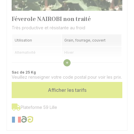
Féverole NAIROBI non traité
Très productive et résistante au froid
Utilisation
Grain, fourrage, couvert
Alternativité
Hiver
Voir les caractéristiques
+
Précocité floraison
1/2 précoce
Sac de 25 Kg
Veuillez renseigner votre code postal pour voir les prix.
Spécificité
Protéine très élevée
Afficher les tarifs
Plateforme 59 Lille