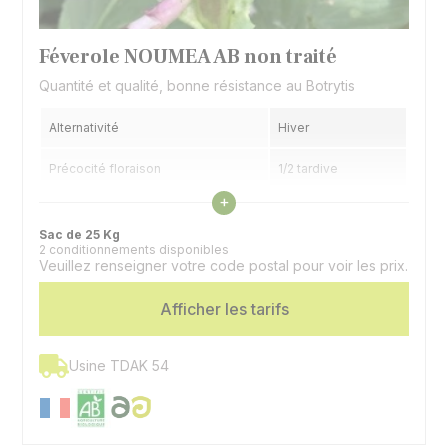
Féverole NOUMEA AB non traité
Quantité et qualité, bonne résistance au Botrytis
Alternativité
Hiver
Précocité floraison
1/2 tardive
Voir les caractéristiques
+
Précocité maturité
1/2 tardive
Sac de 25 Kg
2 conditionnements disponibles
Veuillez renseigner votre code postal pour voir les prix.
Afficher les tarifs
Usine TDAK 54