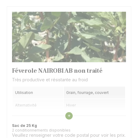
Féverole NAIROBI AB non traité
Très productive et résistante au froid
Utilisation
Grain, fourrage, couvert
Alternativité
Hiver
Voir les caractéristiques
+
Précocité floraison
1/2 précoce
Sac de 25 Kg
2 conditionnements disponibles
Spécificité
Protéine très élevée
Veuillez renseigner votre code postal pour voir les prix.