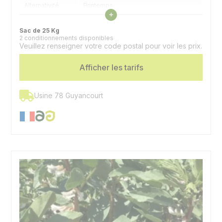
Alternativité
Printemps
Voir les caractéristiques
+
Précocité
Précoce
Sac de 25 Kg
floraison
2 conditionnements disponibles
Veuillez renseigner votre code postal pour voir les prix.
Spécificité
Protéine très élevée
Afficher les tarifs
Usine 78 Guyancourt