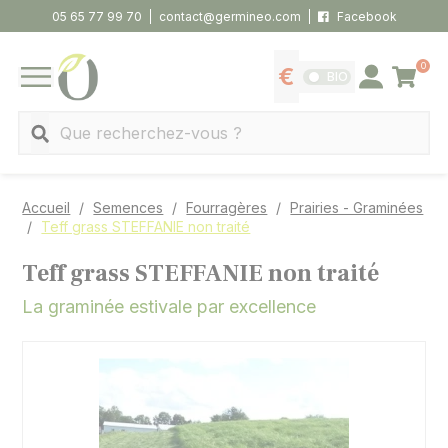
Panneau de gestion des cookies
05 65 77 99 70
contact@germineo.com
Facebook
0
Panier
BIO
Afficher les tarifs
Se connecter
MENU
Recherche
Accueil
Semences
Fourragères
Prairies - Graminées
Teff grass STEFFANIE non traité
Teff grass STEFFANIE non traité
La graminée estivale par excellence