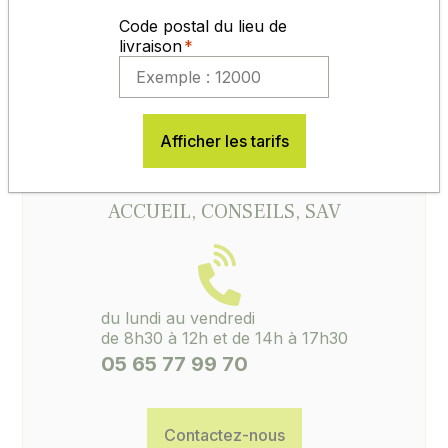
permettre à la prairie de s'implanter correctement
pour pouvoir résister à une période de froid ou de
Code postal du lieu de
sec.
livraison
Pour nos semences certifiées, il est indispensable
de conserver l'étiquette de certification avec le
numéro de lot. Sans ces éléments, aucune
réclamation ne pourra être ouverte.
Afficher les tarifs
ACCUEIL, CONSEILS, SAV
du lundi au vendredi
de 8h30 à 12h et de 14h à 17h30
05 65 77 99 70
Contactez-nous