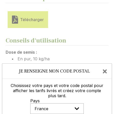
Télécharger
Conseils d'utilisation
Dose de semis :
En pur, 10 kg/ha
×
JE RENSEIGNE MON CODE POSTAL
Profondeur de semis :	
0,5 cm maximum
Choisissez votre pays et votre code postal pour
afficher les tarifs livrés et créez votre compte
Les dates de semis préconisées dans les
plus tard.
caractéristiques principales du produit, sont des
Pays
périodes les plus courantes, il faut dans certains cas
les adapter suivant le climat et l'altitude, afin de