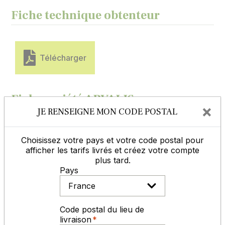
Fiche technique obtenteur
Télécharger
Fiche variété ARVALIS
×
JE RENSEIGNE MON CODE POSTAL
Choisissez votre pays et votre code postal pour
afficher les tarifs livrés et créez votre compte
plus tard.
Pays
Fiche conseil
Conseils d'utilisation:
Code postal du lieu de
livraison
Pour nos semences certifiées, il est indispensable