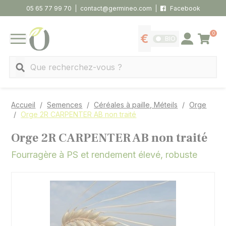
Panneau de gestion des cookies
05 65 77 99 70
contact@germineo.com
Facebook
0
Panier
BIO
Afficher les tarifs
Se connecter
MENU
Recherche
Accueil
Semences
Céréales à paille, Méteils
Orge
Orge 2R CARPENTER AB non traité
Orge 2R CARPENTER AB non traité
Fourragère à PS et rendement élevé, robuste