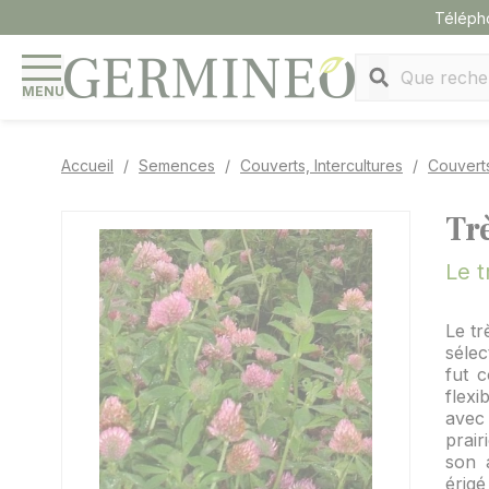
Panneau de gestion des cookies
Téléph
MENU
Accueil
Semences
Couverts, Intercultures
Couvert
Tr
Le t
Le tr
séle
fut 
flexi
avec 
prair
son 
érigé