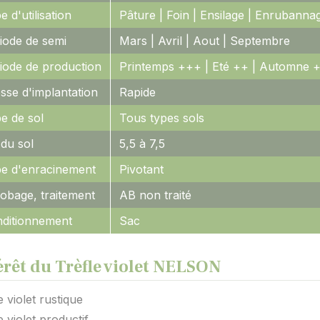
e d'utilisation
Pâture | Foin | Ensilage | Enrubanna
iode de semi
Mars | Avril | Aout | Septembre
iode de production
Printemps +++ | Eté ++ | Automne 
esse d'implantation
Rapide
e de sol
Tous types sols
du sol
5,5 à 7,5
e d'enracinement
Pivotant
obage, traitement
AB non traité
ditionnement
Sac
érêt du Trèfle violet NELSON
e violet rustique
e violet productif