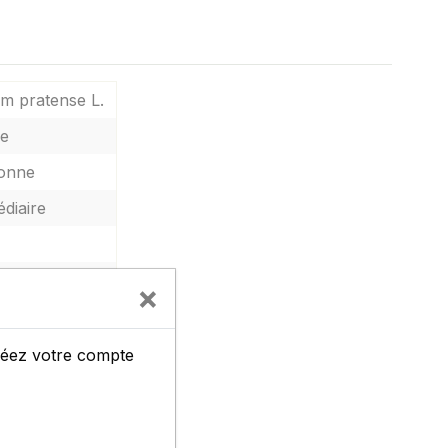
um pratense L.
de
onne
édiaire
×
créez votre compte
s obtenteur