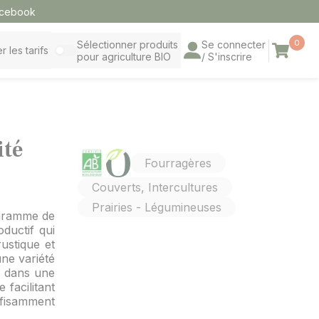
cebook
0
Sélectionner produits
Se connecter
Panier
r les tarifs
pour agriculture BIO
/ S'inscrire
ité
Fourragères
Couverts, Intercultures
Prairies - Légumineuses
ogramme de
ductif qui
ustique et
une variété
on dans une
 facilitant
ffisamment