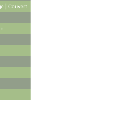
ge | Couvert
++