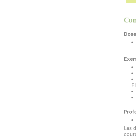
Con
Dose
Exem
F
Les d
coura