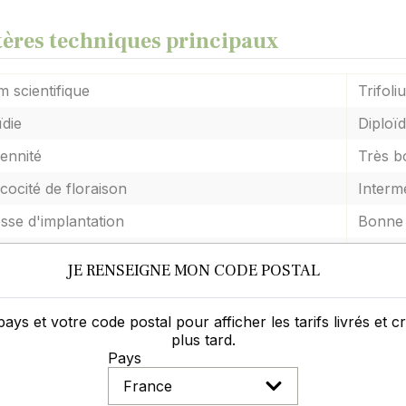
tères techniques principaux
 scientifique
Trifoli
ïdie
Diploï
ennité
Très b
cocité de floraison
Interm
esse d'implantation
Bonne
essivité, force de conccurence dans un mélange
Bonne
JE RENSEIGNE MON CODE POSTAL
istance au froid
Bonne
istance aux maladies diverses
Bonne
pays et votre code postal pour afficher les tarifs livrés et 
plus tard.
ndement
Bon
Pays
gine des données
Donnée