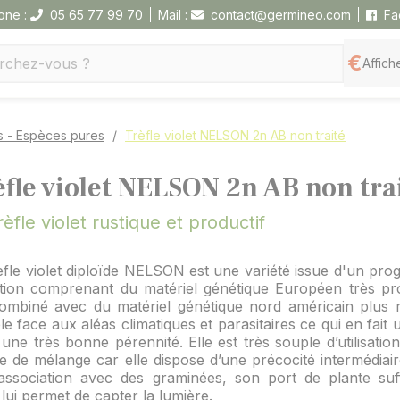
one :
05 65 77 99 70
Mail :
contact@germineo.com
Fa
Affiche
s - Espèces pures
Trèfle violet NELSON 2n AB non traité
èfle violet NELSON 2n AB non tra
rèfle violet rustique et productif
èfle violet diploïde NELSON est une variété issue d'un pr
ction comprenant du matériel génétique Européen très pro
combiné avec du matériel génétique nord américain plus r
ble face aux aléas climatiques et parasitaires ce qui en fait 
une très bonne pérennité. Elle est très souple d’utilisati
ie de mélange car elle dispose d’une précocité intermédiaire
association avec des graminées, son port de plante su
 lui permet de capter la lumière.