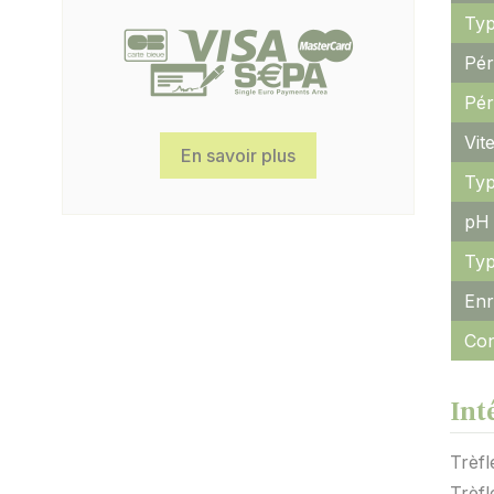
Typ
Pér
Pér
Vit
En savoir plus
Typ
pH 
Typ
Enr
Con
Int
Trèfl
Trèfl