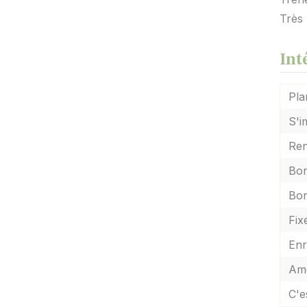
Très 
Int
Pla
S'i
Ren
Bon
Bon
Fix
Enr
Amé
C'e