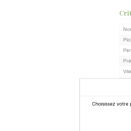
Cri
Nom
Plo
Pér
Pré
Vit
Agr
Rés
Rés
Choisissez votre 
Re
Ori