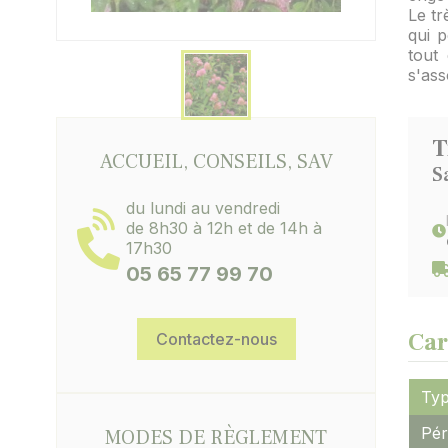
Le tr
qui 
tout 
s'ass
T
ACCUEIL, CONSEILS, SAV
S
du lundi au vendredi
de 8h30 à 12h et de 14h à
17h30
05 65 77 99 70
Car
Contactez-nous
Typ
Pér
MODES DE RÈGLEMENT