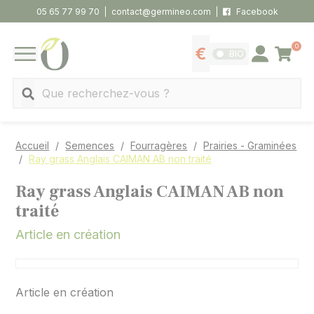
Panneau de gestion des cookies
05 65 77 99 70
contact@germineo.com
Facebook
0
Panier
BIO
Afficher les tarifs
Se connecter
MENU
Recherche
Accueil
Semences
Fourragères
Prairies - Graminées
Ray grass Anglais CAIMAN AB non traité
Ray grass Anglais CAIMAN AB non
traité
Article en création
Article en création