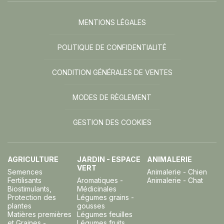
MENTIONS LÉGALES
POLITIQUE DE CONFIDENTIALITÉ
CONDITION GÉNÉRALES DE VENTES
MODES DE RÈGLEMENT
GESTION DES COOKIES
AGRICULTURE
JARDIN - ESPACE
ANIMALERIE
VERT
Semences
Animalerie - Chien
Fertilisants
Aromatiques -
Animalerie - Chat
Biostimulants,
Médicinales
Protection des
Légumes grains -
plantes
gousses
Matières premières
Légumes feuilles
et Graines -
Légumes fruits