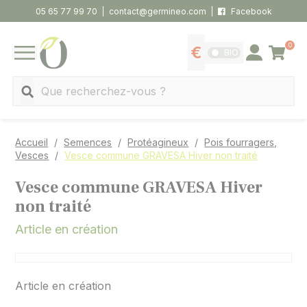
Panneau de gestion des cookies
05 65 77 99 70
contact@germineo.com
Facebook
0
Panier
BIO
Afficher les tarifs
Se connecter
MENU
Recherche
Accueil
Semences
Protéagineux
Pois fourragers,
Vesces
Vesce commune GRAVESA Hiver non traité
Vesce commune GRAVESA Hiver
non traité
Article en création
Article en création