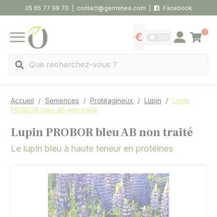
Panneau de gestion des cookies
05 65 77 99 70
contact@germineo.com
Facebook
0
Panier
BIO
Afficher les tarifs
Se connecter
MENU
Recherche
Accueil
Semences
Protéagineux
Lupin
Lupin
PROBOR bleu AB non traité
Lupin PROBOR bleu AB non traité
Le lupin bleu à haute teneur en protéines