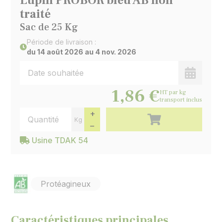
Lupin PROBOR bleu AB non
traité
Sac de 25 Kg
Période de livraison :
du 14 août 2026 au 4 nov. 2026
Date de livraison souhaitée
Choisir 
1,86 €
HT
par kg
transport inclus
Quantité
+
Ajouter au panier
Kg
−
Usine TDAK 54
Protéagineux
Caractéristiques principales