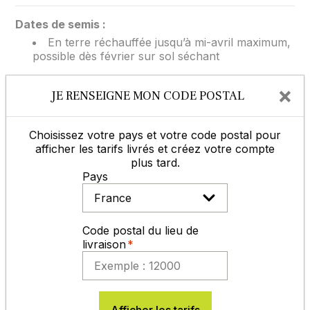
Dates de semis :
En terre réchauffée jusqu’à mi-avril maximum,
possible dès février sur sol séchant
×
Dose de semis :
JE RENSEIGNE MON CODE POSTAL
± 150 kg / ha
Choisissez votre pays et votre code postal pour
afficher les tarifs livrés et créez votre compte
Profondeur de semis :
plus tard.
3-4 cm | Ecartement entre rangs : 12 à 40 cm
Pays
Inoculation :
Fortement conseillée par la bactérie
Code postal du lieu de
Bradyrhizobium Lupini
.
livraison
Pour nos semences certifiées, il est indispensable
de conserver l'étiquette de certification avec le
numéro de lot. Sans ces éléments, aucune