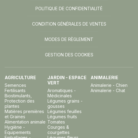
POLITIQUE DE CONFIDENTIALITÉ
CONDITION GÉNÉRALES DE VENTES
MODES DE RÈGLEMENT
GESTION DES COOKIES
AGRICULTURE
JARDIN - ESPACE
ANIMALERIE
VERT
Semences
Animalerie - Chien
Fertilisants
Aromatiques -
Animalerie - Chat
Biostimulants,
Médicinales
Protection des
Légumes grains -
plantes
gousses
Matières premières
Légumes feuilles
et Graines
Légumes fruits
Alimentation animale
Tomates
Hygiène -
Courges &
Equipements
courgettes
Emballages -
Légumes fleurs