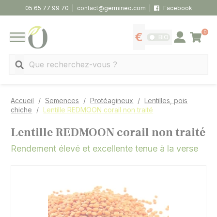
Panneau de gestion des cookies
05 65 77 99 70
contact@germineo.com
Facebook
0
Panier
BIO
Afficher les tarifs
Se connecter
MENU
Recherche
Accueil
Semences
Protéagineux
Lentilles, pois
chiche
Lentille REDMOON corail non traité
Lentille REDMOON corail non traité
Rendement élevé et excellente tenue à la verse