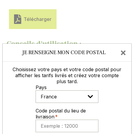
Télécharger
Conseils d'utilisation :
×
JE RENSEIGNE MON CODE POSTAL
Dose de semis :
80 à 120 graines / m² selon le risque de pertes
Choisissez votre pays et votre code postal pour
à la levée
afficher les tarifs livrés et créez votre compte
Soit de 4 à 5 Kg /ha suivant PMG (entre 4 et
plus tard.
5 gr)
Pays
Profondeur de semis :
2 à 3 cm
Pour nos semences certifiées, il est indispensable
Code postal du lieu de
de conserver l'étiquette de certification avec le
livraison
numéro de lot. Sans ces éléments, aucune
réclamation ne pourra être ouverte
.