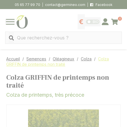
Panneau de gestion des cookies
05 65 77 99 70
contact@germineo.com
Facebook
0
Panier
BIO
Afficher les tarifs
Se connecter
MENU
Recherche
Accueil
Semences
Oléagineux
Colza
Colza
GRIFFIN de printemps non traité
Colza GRIFFIN de printemps non
traité
Colza de printemps, très précoce