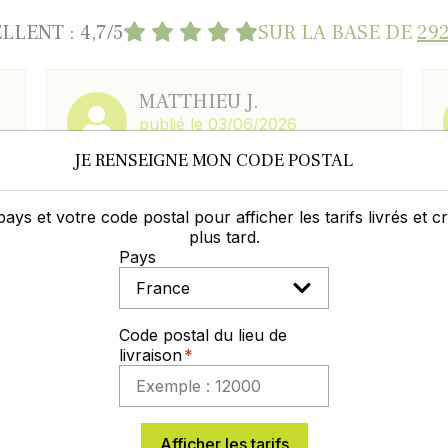
LLENT : 4,7/5
SUR LA BASE DE
292
MATTHIEU J.
publié le 03/06/2026
JE RENSEIGNE MON CODE POSTAL
Equipe très professionnelle ; 4ème
t
commande sur Germineo toujours
impeccable.
pays et votre code postal pour afficher les tarifs livrés et 
plus tard.
Pays
Code postal du lieu de
Laisser un commentaire
Voir les avis
livraison
Afficher les tarifs