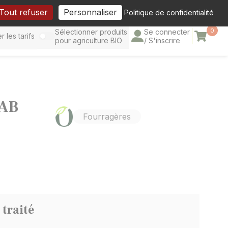
cebook
Tout refuser
Personnaliser
Politique de confidentialité
0
Sélectionner produits
Se connecter
Panier
r les tarifs
pour agriculture BIO
/ S'inscrire
 AB
Fourragères
traité