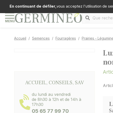
Panneau de gestion des cookies
Téléph
En continuant de défiler,
vous acceptez l'utilisation de se
MENU
Accueil
Semences
Fourragères
Prairies - Légumin
Lu
no
Arti
ACCUEIL, CONSEILS, SAV
Artic
du lundi au vendredi
de 8h30 à 12h et de 14h à
L
17h30
S
05 65 77 99 70