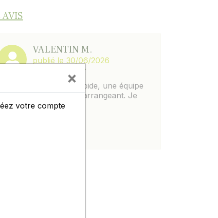
 AVIS
VALENTIN M.
publié le 30/06/2026
×
Parfait, c est simple, rapide, une équipe
au top et toujours très arrangeant. Je
recommande à 100%.
créez votre compte