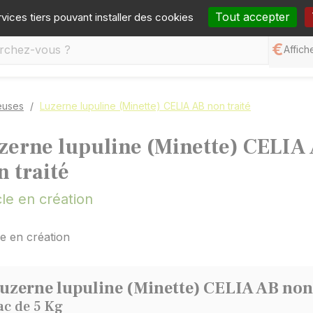
one :
05 65 77 99 70
Mail :
contact@germineo.com
Fa
Tout accepter
rvices tiers pouvant installer des cookies
Affiche
euses
Luzerne lupuline (Minette) CELIA AB non traité
zerne lupuline (Minette) CELIA
n traité
cle en création
le en création
uzerne lupuline (Minette) CELIA AB non 
ac de 5 Kg