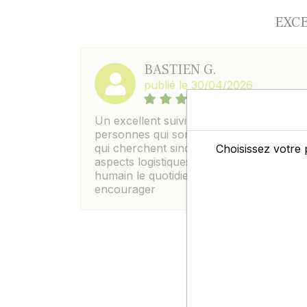
EXCE
BASTIEN G.
publié le 30/04/2026
Un excellent suivi ; On sent des
personnes qui sont proches du terrain e
qui cherchent sincerement à faciliter les
Choisissez votre 
aspects logistiques , elles rendent plus
humain le quotidien moderne. A
encourager