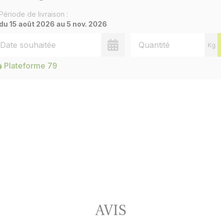
Période de livraison :
du 15 août 2026 au 5 nov. 2026
te de livraison souhaitée
Quantité
Kg
Choisir une date de livraison
Plateforme 79
AVIS