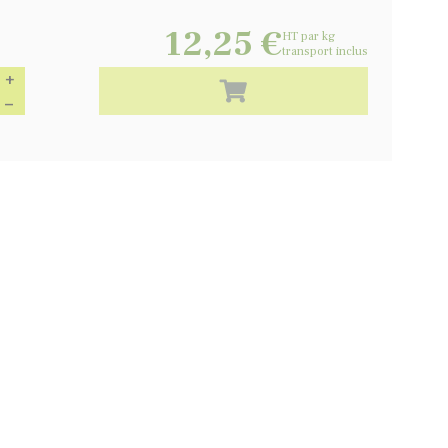
12,25 €
HT
par kg
transport inclus
+
Ajouter au panier
−