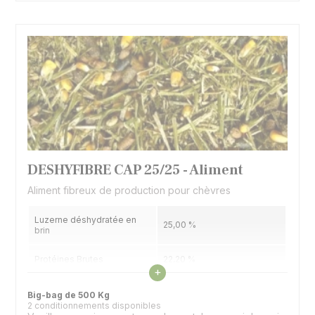
DESHYFIBRE CAP 25/25 - Aliment
Aliment fibreux de production pour chèvres
Luzerne déshydratée en
25,00 %
brin
Protéines Brutes
22,20 %
Voir les caractéristiques
+
Matières Grasses
4,80 %
Big-bag de 500 Kg
2 conditionnements disponibles