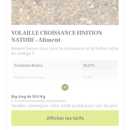
VOLAILLE CROISSANCE FINITION
NATURE - Aliment
Aliment basse-cour pour la croissance et la finition riche
en oméga 3
Protéines Brutes
16,50%
Matières Grasses
4,20%
Voir les caractéristiques
+
Cellulose Brute
Big-bag de 500 Kg
2 conditionnements disponibles
Espèces
Volailles
Veuillez renseigner votre code postal pour voir les prix.
Afficher les tarifs