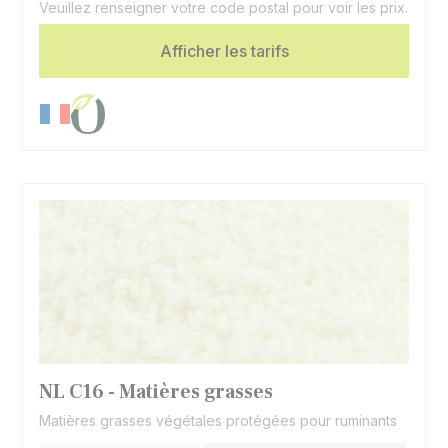
Veuillez renseigner votre code postal pour voir les prix.
indicatives
Afficher les tarifs
Graisse stable d'origine
Spécificité
végétale (palme)
NL C16 - Matières grasses
Matières grasses végétales protégées pour ruminants