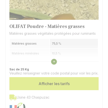
OLIFAT Poudre - Matières grasses
Matières grasses végétales protégées pour ruminants
Matières grasses
75,5 %
Matières minérales
10,5 %
Voir les caractéristiques
+
Humidité
9 %
Sac de 25 Kg
Veuillez renseigner votre code postal pour voir les prix.
Valeurs énergétiques
3,05 UFL / Kg | 2,88 UFV / Kg
indicatives
Afficher les tarifs
Graisse stable d'origine
Spécificité
végétale (olive)
Usine 43 Chaspuzac