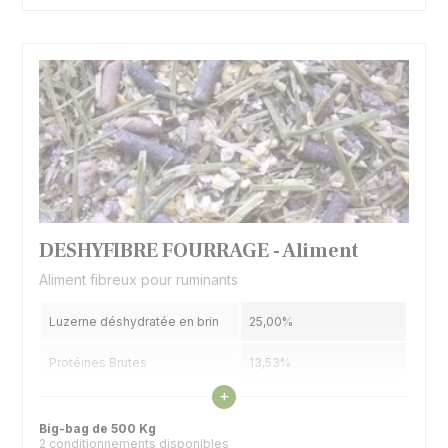
DESHYFIBRE FOURRAGE - Aliment
Aliment fibreux pour ruminants
Luzerne déshydratée en brin
25,00%
Protéines Brutes
13,53%
Voir les caractéristiques
+
Matières Grasses
2,91%
Big-bag de 500 Kg
2 conditionnements disponibles
Cellulose Brute
18,02%