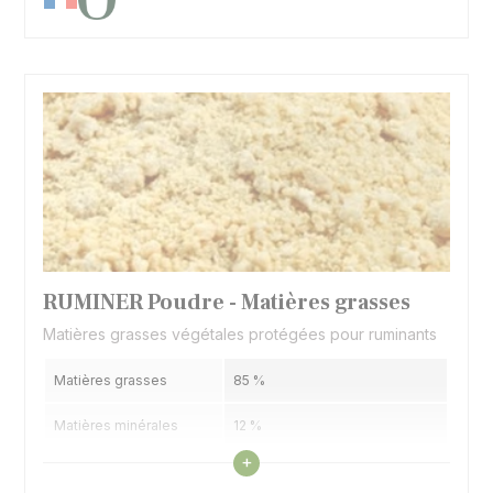
RUMINER Poudre - Matières grasses
Matières grasses végétales protégées pour ruminants
Matières grasses
85 %
Matières minérales
12 %
Voir les caractéristiques
+
Humidité
3 %