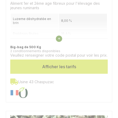
Aliment 1er et 2ème age fibreux pour l'élevage des
jeunes ruminants
Luzerne déshydratée en
8,00 %
brin
Protéines Brutes
16,4 %
Voir les caractéristiques
+
Matières Grasses
3,59 %
Big-bag de 500 Kg
2 conditionnements disponibles
Veuillez renseigner votre code postal pour voir les prix.
Cellulose Brute
14,07 %
Afficher les tarifs
Oligo-éléments et
Supplémentation
vitamines
Espèces
Bovins | Caprins | Ovins
Usine 43 Chaspuzac