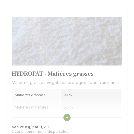
HYDROFAT - Matières grasses
Matières grasses végétales protégées pour ruminants
Matières grasses
99 %
Matières minérales
0,5 %
Voir les caractéristiques
+
Humidité
0,5 %
Sac 25 Kg, pal. 1,2 T
2 conditionnements disponibles
Valeurs énergétiques
3,90 UFL / Kg | 3,88 UFV / Kg