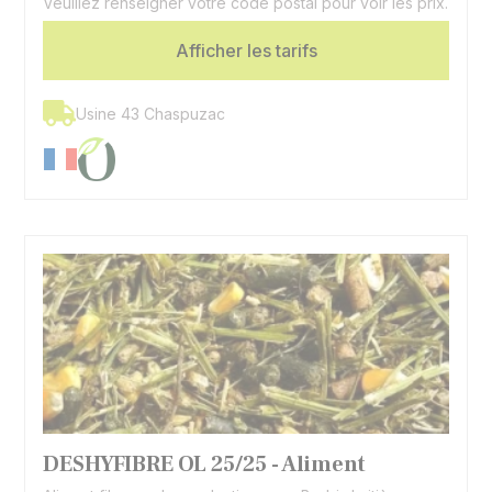
Veuillez renseigner votre code postal pour voir les prix.
Cellulose Brute
12,72 %
Afficher les tarifs
Oligo-éléments et
Supplémentation
vitamines
Espèces
Caprin
Usine 43 Chaspuzac
DESHYFIBRE OL 25/25 - Aliment