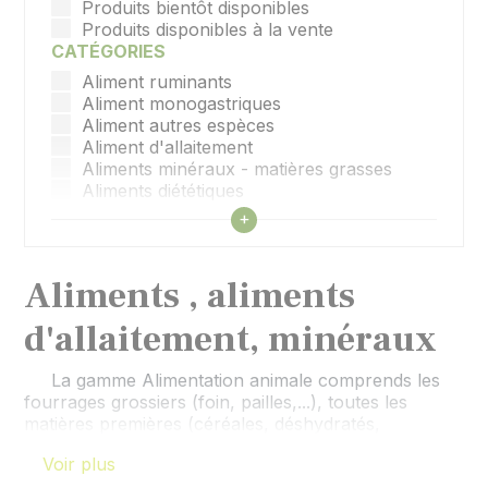
Produits bientôt disponibles
Produits disponibles à la vente
CATÉGORIES
Aliment ruminants
Aliment monogastriques
Aliment autres espèces
Aliment d'allaitement
Aliments minéraux - matières grasses
Aliments diététiques
Catégorie à créer
Afficher tous les filtres
+
Aliments , aliments
d'allaitement, minéraux
La gamme Alimentation animale comprends les
fourrages grossiers (foin, pailles,...), toutes les
matières premières (céréales, déshydratés,
tourteaux, coproduits,...), tous les aliments
Voir plus
concentrés complets ou complémentaires composés