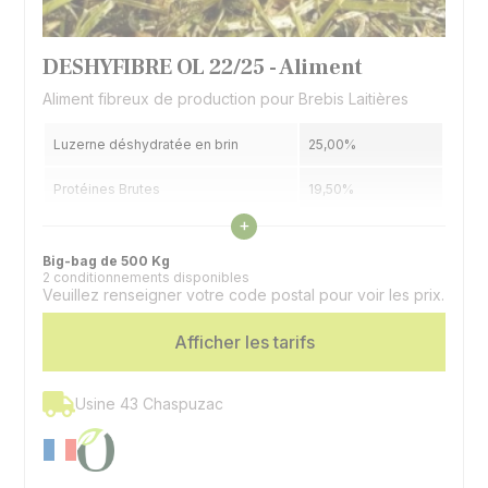
DESHYFIBRE OL 22/25 - Aliment
Aliment fibreux de production pour Brebis Laitières
Luzerne déshydratée en brin
25,00%
Protéines Brutes
19,50%
Voir les caractéristiques
+
Matières Grasses
3,56%
Big-bag de 500 Kg
2 conditionnements disponibles
Cellulose Brute
16,54%
Veuillez renseigner votre code postal pour voir les prix.
Espèces
Ovins | Caprins
Afficher les tarifs
Usine 43 Chaspuzac