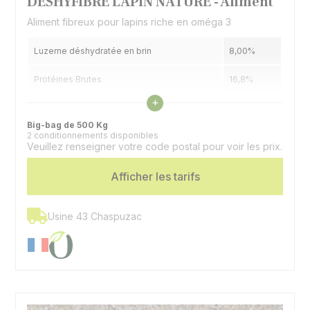
DESHYFIBRE LAPIN NATURE - Aliment
Aliment fibreux pour lapins riche en oméga 3
Luzerne déshydratée en brin
8,00%
Protéines Brutes
16,8%
Voir les caractéristiques
+
Matières Grasses
4,1%
Big-bag de 500 Kg
2 conditionnements disponibles
Cellulose Brute
12,1%
Veuillez renseigner votre code postal pour voir les prix.
Espèces
Lapins
Afficher les tarifs
Usine 43 Chaspuzac