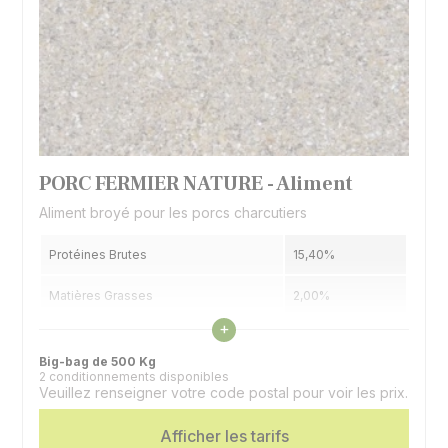
PORC FERMIER NATURE - Aliment
Aliment broyé pour les porcs charcutiers
Protéines Brutes
15,40%
Matières Grasses
2,00%
Voir les caractéristiques
+
Cellulose Brute
8,40%
Big-bag de 500 Kg
2 conditionnements disponibles
Espèces
Porcins
Veuillez renseigner votre code postal pour voir les prix.
Afficher les tarifs