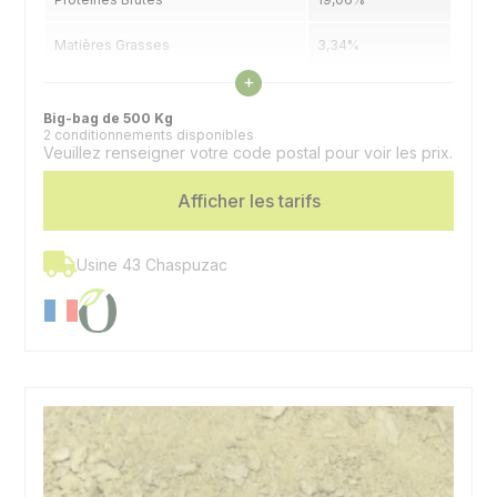
Matières Grasses
3,34%
Voir les caractéristiques
+
Cellulose Brute
3,83%
Big-bag de 500 Kg
2 conditionnements disponibles
Espèces
Volailles
Veuillez renseigner votre code postal pour voir les prix.
Afficher les tarifs
Usine 43 Chaspuzac