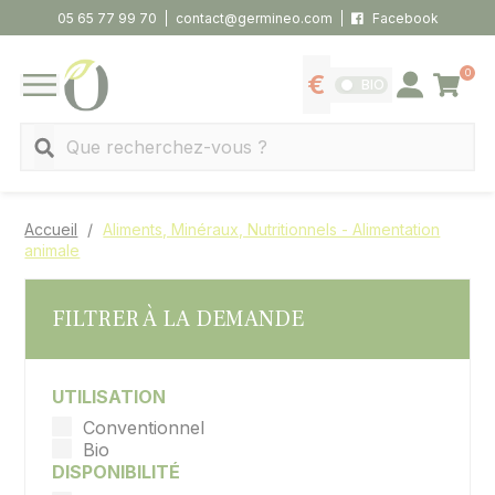
Panneau de gestion des cookies
05 65 77 99 70
contact@germineo.com
Facebook
0
Panier
BIO
Afficher les tarifs
Se connecter
MENU
Recherche
Accueil
Aliments, Minéraux, Nutritionnels - Alimentation
animale
FILTRER À LA DEMANDE
UTILISATION
Conventionnel
Bio
DISPONIBILITÉ