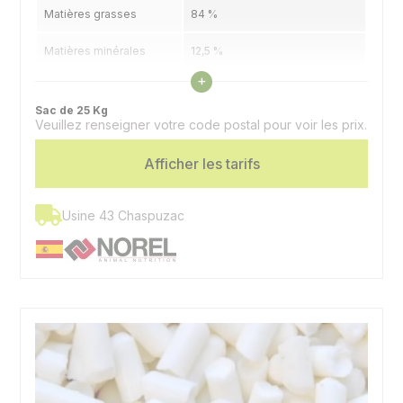
Matières grasses
84 %
Matières minérales
12,5 %
Voir les caractéristiques
+
Humidité
3,5 %
Sac de 25 Kg
Veuillez renseigner votre code postal pour voir les prix.
Valeurs énergétiques
3,34 UFL / Kg | 3,05 UFV / Kg
indicatives
Afficher les tarifs
Graisse stable d'origine
Spécificité
végétale (palme)
Usine 43 Chaspuzac