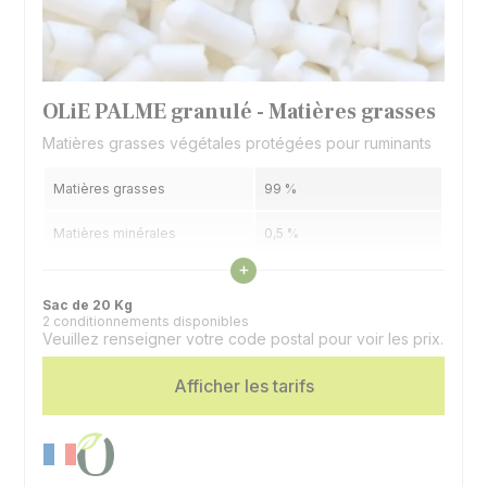
OLiE PALME granulé - Matières grasses
Matières grasses végétales protégées pour ruminants
Matières grasses
99 %
Matières minérales
0,5 %
Voir les caractéristiques
+
Humidité
0,5 %
Sac de 20 Kg
2 conditionnements disponibles
Valeurs énergétiques
3,90 UFL / Kg | 3,88 UFV /
Veuillez renseigner votre code postal pour voir les prix.
indicatives
Kg
Afficher les tarifs
Matière grasses
Spécificité
granulées