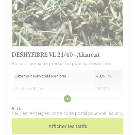
DESHYFIBRE VL 21/40 - Aliment
Aliment fibreux de production pour vaches laitières
Luzerne déshydratée en brin
40,00 %
Protéines Brutes
18,70 %
Voir les caractéristiques
+
Matières Grasses
4,40 %
Vrac
Veuillez renseigner votre code postal pour voir les prix.
Cellulose Brute
14,18 %
Espèces
Afficher les tarifs
Bovins