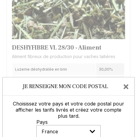
DESHYFIBRE VL 28/30 - Aliment
Aliment fibreux de production pour vaches laitières
Luzerne déshydratée en brin
30,00%
Protéines Brutes
25,00%
×
JE RENSEIGNE MON CODE POSTAL
Voir les caractéristiques
+
Matières Grasses
4,21%
Vrac
Choisissez votre pays et votre code postal pour
Veuillez renseigner votre code postal pour voir les prix.
Cellulose Brute
15,54%
afficher les tarifs livrés et créez votre compte
plus tard.
Espèces
Afficher les tarifs
Bovins
Pays