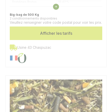
Protéines Brutes
19,42 %
Voir les caractéristiques
+
Matières Grasses
3,14 %
Big-bag de 500 Kg
2 conditionnements disponibles
Veuillez renseigner votre code postal pour voir les prix.
Cellulose Brute
13,56 %
Afficher les tarifs
Oligo-éléments et
Supplémentation
vitamines
Espèces
Bovins
Usine 43 Chaspuzac