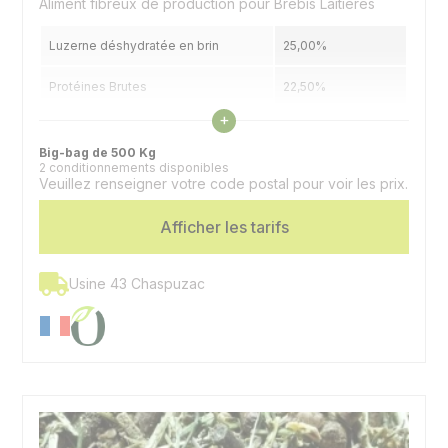
Aliment fibreux de production pour Brebis Laitières
Luzerne déshydratée en brin
25,00%
Protéines Brutes
22,50%
Voir les caractéristiques
+
Matières Grasses
3,77%
Big-bag de 500 Kg
2 conditionnements disponibles
Cellulose Brute
15,18%
Veuillez renseigner votre code postal pour voir les prix.
Espèces
Ovins | Caprins
Afficher les tarifs
Usine 43 Chaspuzac