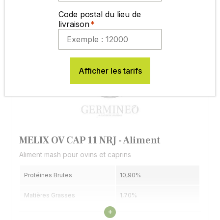
Code postal du lieu de
livraison
Afficher les tarifs
MELIX OV CAP 11 NRJ - Aliment
Aliment mash pour ovins et caprins
Protéines Brutes
10,90%
Matières Grasses
1,70%
Voir les caractéristiques
+
Cellulose Brute
14,50%