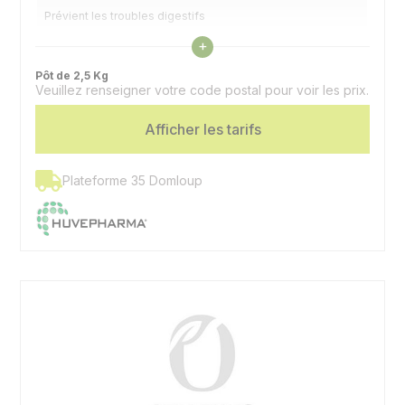
Prévient les troubles digestifs
Voir les caractéristiques
+
Stabilise la flore intestinale
Pôt de 2,5 Kg
Veuillez renseigner votre code postal pour voir les prix.
Pansement intestinal
Afficher les tarifs
Plateforme 35 Domloup