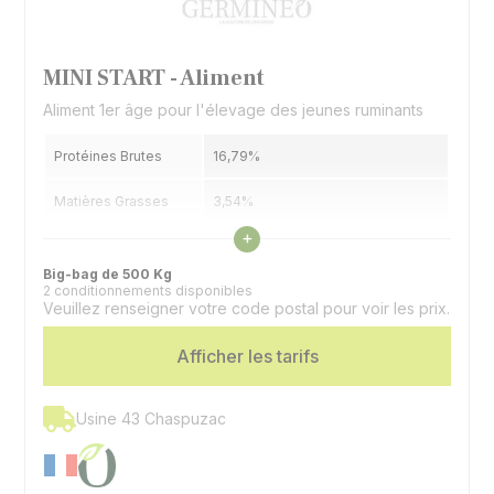
MINI START - Aliment
Aliment 1er âge pour l'élevage des jeunes ruminants
Protéines Brutes
16,79%
Matières Grasses
3,54%
Voir les caractéristiques
+
Cellulose Brute
9,07%
Big-bag de 500 Kg
2 conditionnements disponibles
Supplémentation
Oligo-éléments et vitamines
Veuillez renseigner votre code postal pour voir les prix.
Espèces
Bovins | Caprins
Afficher les tarifs
Usine 43 Chaspuzac