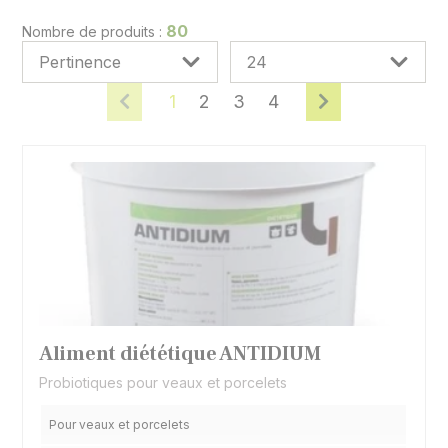
de céréales, tourteaux, coproduits,..., les aliments
minéraux vitaminisés, mais aussi les aliments
80
Nombre de produits :
d'allaitements (poudre de lait,...).
Cette gamme est destiné au ruminants et
monogastriques.
1
2
3
4
Aliment diététique ANTIDIUM
Probiotiques pour veaux et porcelets
Pour veaux et porcelets