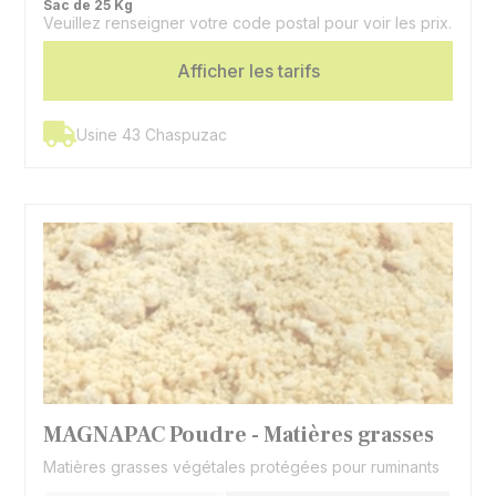
Sac de 25 Kg
Veuillez renseigner votre code postal pour voir les prix.
Valeurs énergétiques
3,01 UFL / Kg | 2,92 UFV / Kg
indicatives
Afficher les tarifs
Graisse stable d'origine
Spécificité
végétale (palme)
Usine 43 Chaspuzac
MAGNAPAC Poudre - Matières grasses
Matières grasses végétales protégées pour ruminants